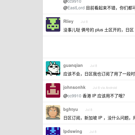
@
cc9910
@
EastLord
目前看起来不错，你们都
Rliey
Jul 8
没事儿哒 俩号的 plus 土区开的，日区
guanqian
Jul 8
应该不会，日区我也订阅了用了一段时
johnsonhk
Jul 8 via Android
@
cc9910
香港 IP 应该用不了哦？
bghtyu
Jul 8
日区订阅，新加坡 IP ，没什么问题
lpdswing
Jul 8