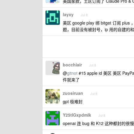
美国家款，土区订阅了 Claude Pro & GP
layxy
Jul 8
美区 google play 绑 bitget 订
题，目前没有被封号，ip 用的自建
bocchiair
Jul 8
@
gitnot
#15 apple id 美区 美
件就来了
zuosiruan
Jul 8
gpt 极难封
Y25tIGxpdmlk
Jul 8
openai 连 bug 和 K12 这种