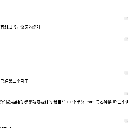
1
有封过的，没这么绝对
1
1
，已经第二个月了
1
付款被封的 都是破限被封的 我目前 10 个半价 team 号各种换 IP 三个
1