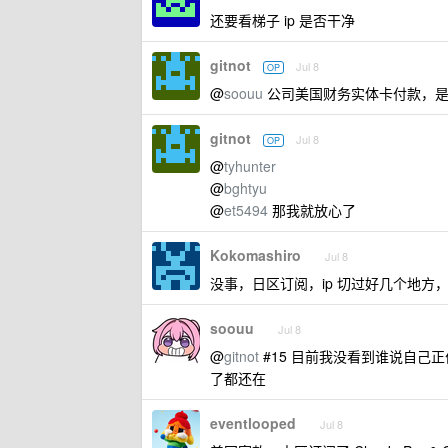
还要看梯子 ip 是否干净
gitnot
Jul 8
OP
@
soouu
公司美国财务实体卡付款，是
gitnot
Jul 8
OP
@
tyhunter
@
bghtyu
@
et5494
那我就放心了
Kokomashiro
Jul 8
没事，日区订阅，ip 切过好几个地方
soouu
Jul 8
@
gitnot
#15 目前我没看到谁说自己正价
了都还在
eventlooped
Jul 8