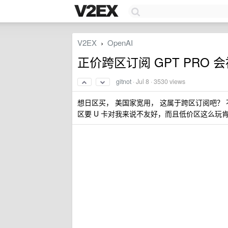
V2EX
OpenAI
›
正价跨区订阅 GPT PRO 
gitnot
·
Jul 8
· 3530 views
想日区买， 美国家宽用， 这属于跨区订阅吧？ 
区要 U 卡对我来说不友好，而且低价区这么玩