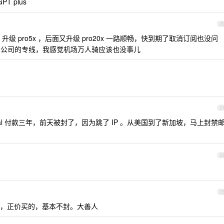
T plus
2
阅 plus ，升级 pro5x ，后面又升级 pro20x 一路顺畅，快到期了取消订阅也没问
的和公司的专线，我感觉机场万人骑应该也没事儿
2
区 PayPal 付款三年，前天被封了，因为跳了 IP 。从美国到了新加坡，马上封禁
2
2
都封的很慢，正价买的，基本不封。大善人