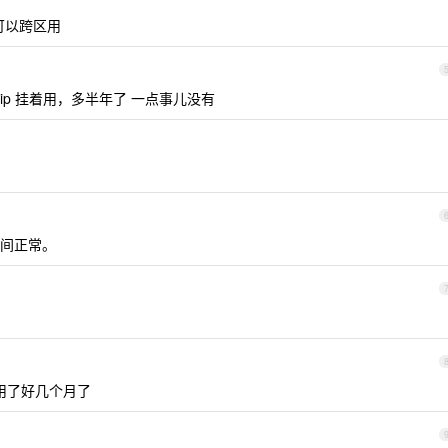
可以跨区用
 ip 挂着用，多半年了 一点事儿没有
间正常。
，用了好几个月了