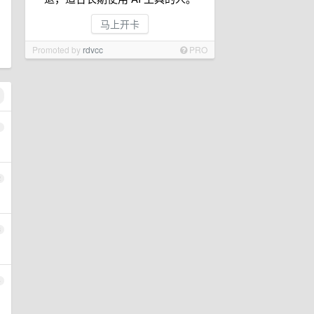
马上开卡
Promoted by
rdvcc
PRO
1
2
3
4