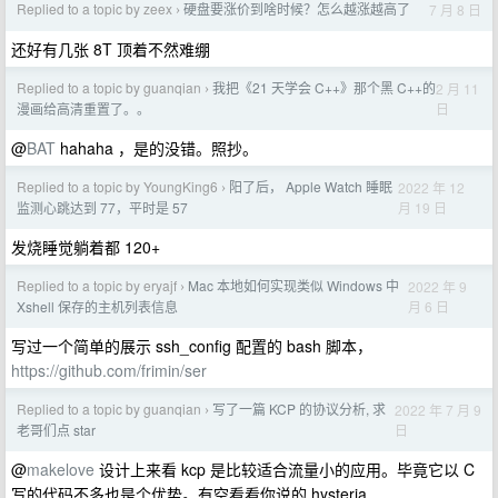
Replied to a topic by zeex
硬盘要涨价到啥时候？怎么越涨越高了
7 月 8 日
›
还好有几张 8T 顶着不然难绷
Replied to a topic by guanqian
我把《21 天学会 C++》那个黑 C++的
2 月 11
›
日
漫画给高清重置了。。
@
BAT
hahaha ，是的没错。照抄。
Replied to a topic by YoungKing6
阳了后， Apple Watch 睡眠
2022 年 12
›
月 19 日
监测心跳达到 77，平时是 57
发烧睡觉躺着都 120+
Replied to a topic by eryajf
Mac 本地如何实现类似 Windows 中
2022 年 9
›
月 6 日
Xshell 保存的主机列表信息
写过一个简单的展示 ssh_config 配置的 bash 脚本，
https://github.com/frimin/ser
Replied to a topic by guanqian
写了一篇 KCP 的协议分析, 求
2022 年 7 月 9
›
日
老哥们点 star
@
makelove
设计上来看 kcp 是比较适合流量小的应用。毕竟它以 C
写的代码不多也是个优势。有空看看你说的 hysteria