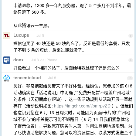
申请退款，1200 多一年的服务器，跑了 5 个多月不到半年，最
终只退了 500 多。
从此腾讯云一生黑。
Lucups
Jul 8
8
短信包买了 40 块还是 50 块的忘了，反正是最低的套餐，只发
了不到 5 条的短信，后来过期就没了。
docx
Jul 8 via iPhone
9
好像看过一个相同的帖子，后面给特殊处理了还是怎么的
tencentcloud
Jul 8
10
您好，非常抱歉给您带来了不好体验。经确认，您参加的该 618
活动确实在「活动说明」中明确了“免费升配暂不覆盖广州地域”
的条件（因初期库存短缺），这一条活动规则从活动开展一直就
存在（活动说明如图:
https://imgchr.com/i/pmrpvZD
）。但我们
也意识到您在 6 月 13 日购买时，可能因为页面/卡片的“广州地
域不参与”的相关提示可能不够醒目（ 6 月 14 日我们紧急优化
了提示位置），导致您在购买时未第一时间注意到地域限制。为
了尽快协助您解决问题，您可以将资源信息、联系方式发送至平