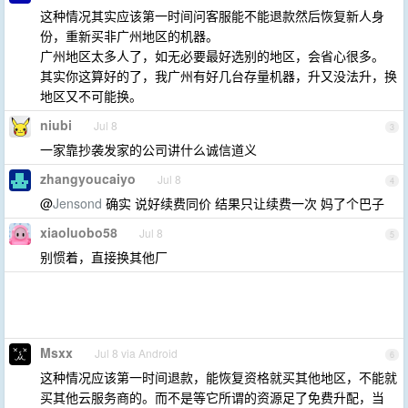
这种情况其实应该第一时间问客服能不能退款然后恢复新人身
份，重新买非广州地区的机器。
广州地区太多人了，如无必要最好选别的地区，会省心很多。
其实你这算好的了，我广州有好几台存量机器，升又没法升，换
地区又不可能换。
niubi
Jul 8
3
一家靠抄袭发家的公司讲什么诚信道义
zhangyoucaiyo
Jul 8
4
@
Jensond
确实 说好续费同价 结果只让续费一次 妈了个巴子
xiaoluobo58
Jul 8
5
别惯着，直接换其他厂
Msxx
Jul 8 via Android
6
这种情况应该第一时间退款，能恢复资格就买其他地区，不能就
买其他云服务商的。而不是等它所谓的资源足了免费升配，当