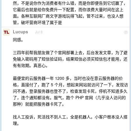
然，不是说你作为消费者有什么错，而是你即便告到它切赢了，
它最后也就是给你免费升一下配置，而你浪费大量时间在这上
面。各种互联网厂商文字游戏玩得飞起，管不过来，也没人想
管，破坏营商环境了属于是
Lucups
Jul 8
7
同感。
三四年前帮我朋友做了个官网部署上去，后台发发文章，为了避
免输入密码用了短信验证码，结果短信必须买短信包才能用，还
有有效期。真恶心。
最便宜的云服务器一年 1200 多，当时也没在意云服务器的价
格，直接付了，跑了 5 个月，想起来网站就访问了一下，发现访
问不通，登录服务器也登不了，检查发现卡死，停机不知道多久
了，连个通知都没有。服气，跑个 PHP 官网（几乎没人访问的
那种）就能把服务器卡死了。
找人工投诉，死活找不到人工，全是机器人。小客户根本没人搭
理。