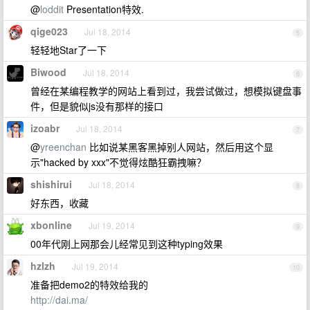
@
loddit
Presentation特效.
qige023
Jul 18, 2014
5
轻轻地Star了一下
Biwood
Jul 18, 2014
6
曾经在某编程教学的网站上看到过，我尝试做过，想模拟键盘事
件，但是貌似js没有那样的接口
izoabr
Jul 18, 2014
7
@
yreenchan
比如说某黑客黑掉别人网站，然后用这个显
示"hacked by xxx"不觉得炫酷狂霸拽嘛？
shishirui
Jul 18, 2014
8
好东西，收藏
xbonline
Jul 19, 2014
9
00年代刚上网那会儿经常见到这种typing效果
hzlzh
Jul 19, 2014
10
准备把demo2的特效给我的
http://dai.ma/