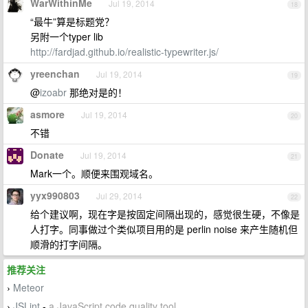
WarWithinMe
Jul 19, 2014
18
“最牛”算是标题党？
另附一个typer lib
http://fardjad.github.io/realistic-typewriter.js/
yreenchan
Jul 19, 2014
19
@
izoabr
那绝对是的！
asmore
Jul 19, 2014
20
不错
Donate
Jul 19, 2014
21
Mark一个。顺便来围观域名。
yyx990803
Jul 29, 2014
22
给个建议啊，现在字是按固定间隔出现的，感觉很生硬，不像是
人打字。同事做过个类似项目用的是 perlin noise 来产生随机但
顺滑的打字间隔。
推荐关注
Meteor
›
JSLint
-
a JavaScript code quality tool
›