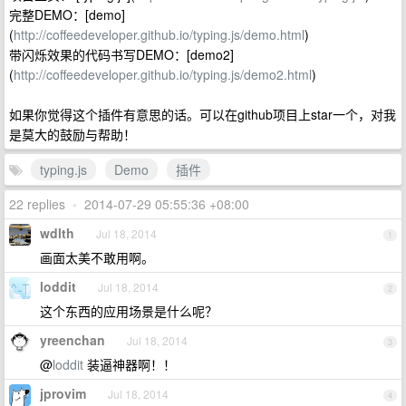
完整DEMO：[demo]
(
http://coffeedeveloper.github.io/typing.js/demo.html
)
带闪烁效果的代码书写DEMO：[demo2]
(
http://coffeedeveloper.github.io/typing.js/demo2.html
)
如果你觉得这个插件有意思的话。可以在github项目上star一个，对我
是莫大的鼓励与帮助！
typing.js
Demo
插件
22 replies
•
2014-07-29 05:55:36 +08:00
wdlth
Jul 18, 2014
1
画面太美不敢用啊。
loddit
Jul 18, 2014
2
这个东西的应用场景是什么呢？
yreenchan
Jul 18, 2014
3
@
loddit
装逼神器啊！！
jprovim
Jul 18, 2014
4