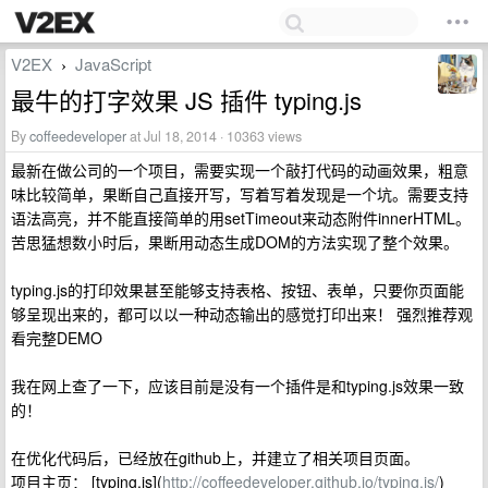
V2EX
JavaScript
›
最牛的打字效果 JS 插件 typing.js
By
coffeedeveloper
at Jul 18, 2014 · 10363 views
最新在做公司的一个项目，需要实现一个敲打代码的动画效果，粗意
味比较简单，果断自己直接开写，写着写着发现是一个坑。需要支持
语法高亮，并不能直接简单的用setTimeout来动态附件innerHTML。
苦思猛想数小时后，果断用动态生成DOM的方法实现了整个效果。
typing.js的打印效果甚至能够支持表格、按钮、表单，只要你页面能
够呈现出来的，都可以以一种动态输出的感觉打印出来！ 强烈推荐观
看完整DEMO
我在网上查了一下，应该目前是没有一个插件是和typing.js效果一致
的！
在优化代码后，已经放在github上，并建立了相关项目页面。
项目主页： [typing.js](
http://coffeedeveloper.github.io/typing.js/
)