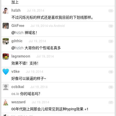
加上
hzlzh
Jul 19, 2014
11
不过闪烁光标的样式还是喜欢我目前的下划线那样。
GitFree
Jul 19, 2014 via Android
12
@
hzlzh
神域名！
g0thic
Jul 19, 2014
13
@
hzlzh
大哥你的个性域名真多
lagramoon
Jul 19, 2014
14
效果不错！支持！
v5ke
Jul 19, 2014
15
好像可以装逼的样子~
ccbikai
Jul 19, 2014
16
os.io
你的域名吗？
wezzard
Jul 19, 2014
17
00年代刚上网那会儿经常见到这种typing效果 +1