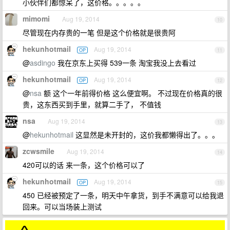
小伙伴们都惊呆了，这价格。。。。。
mimomi
Aug 19, 2014
10
尽管现在内存贵的一笔 但是这个价格就是很贵阿
hekunhotmail
Aug 19, 2014
OP
11
@
asdingo
我在京东上买得 539一条 淘宝我没上去看过
hekunhotmail
Aug 19, 2014
OP
12
@
nsa
额 这个一年前得价格 这么便宜啊。 不过现在价格真的很
贵，这东西买到手里，就算二手了， 不值钱
nsa
Aug 19, 2014
13
@
hekunhotmail
这显然是未开封的，这价我都懒得出了。。。
zcwsmile
Aug 19, 2014
14
420可以的话 来一条，这个价格可以了
hekunhotmail
Aug 19, 2014
OP
15
450 已经被预定了一条，明天中午拿货，到手不满意可以给我退
回来。可以当场装上测试