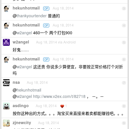
hekunhotmail
Aug 18, 2014
OP
3
@
thankyourtender
普通的
hekunhotmail
Aug 18, 2014
OP
4
@
w2angel
460一个 两个打包900
w2angel
Aug 18, 2014 via Android
5
好鬼……
hekunhotmail
Aug 18, 2014
OP
6
@
w2angel
这还贵 你说多少算便宜，非要按正常价格打个对折
吗
nsa
Aug 18, 2014
7
@
hekunhotmail
@
w2angel
http://www.v2ex.com/t/82718
， －。－
asdingo
Aug 18, 2014
1
8
按你这种出的方式。。。淘宝买来直接来着卖都能赚钱吧。。。
zjnewcity
Aug 18, 2014
9