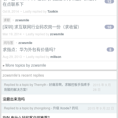
12
在点联系下
Oct 8, 2014 • Lastly replied by
Tzolkin
求职
•
zcwsmile
[深圳] 求互联网行业码农岗一份（求收留）
10
Mar 19, 2014 • Lastly replied by
zcwsmile
问与答
•
zcwsmile
求指点：华为外包有价值吗？
5
Aug 29, 2013 • Lastly replied by
millson
More topics by zcwsmile
»
zcwsmile's recent replies
Replied to a topic by Themyth
好痛苦啊，求触控板手指疼手
2015 年 9 月
›
28 日
背酸的解决方案！
没磨出来泡吗
Replied to a topic by zhongdong
升级 Xcode7 的坑
2015 年 9 月 22 日
›
SVN 有什么好的客户端推荐？