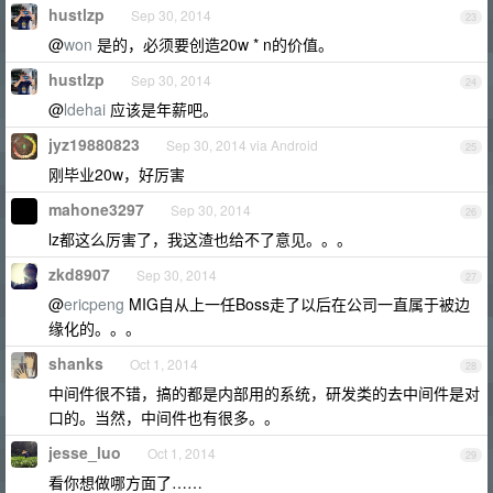
hustlzp
Sep 30, 2014
23
@
won
是的，必须要创造20w * n的价值。
hustlzp
Sep 30, 2014
24
@
ldehai
应该是年薪吧。
jyz19880823
Sep 30, 2014 via Android
25
刚毕业20w，好厉害
mahone3297
Sep 30, 2014
26
lz都这么厉害了，我这渣也给不了意见。。。
zkd8907
Sep 30, 2014
27
@
ericpeng
MIG自从上一任Boss走了以后在公司一直属于被边
缘化的。。。
shanks
Oct 1, 2014
28
中间件很不错，搞的都是内部用的系统，研发类的去中间件是对
口的。当然，中间件也有很多。。
jesse_luo
Oct 1, 2014
29
看你想做哪方面了……