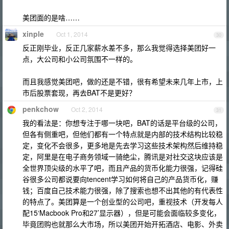
美团面的是啥……
xinple
Oct 1, 2014
30
反正刚毕业，反正几家薪水差不多，那么我觉得选择美团好一
点，大公司和小公司氛围不一样的。
而且我感觉美团吧，做的还是不错，很有希望未来几年上市，上
市后股票套现，再去BAT不是更好？
penkchow
Oct 2, 2014
31
我的看法是：你想专注于哪一块吧，BAT的话是平台级的公司，
但各有侧重吧，但他们都有一个特点就是内部的技术结构比较稳
定，变化不会很多，更多地是先去学习这些技术架构然后维持稳
定，阿里是在电子商务领域一骑绝尘，腾讯是对社交这块应该是
全世界顶尖级的水平了吧，而且产品的货币化能力很强，记得硅
谷很多公司都说要向tencent学习如何将自己的产品货币化，赚
钱；百度自己技术能力很强，除了搜索也想不出其他的有代表性
的特点了。美团算是一个创业型的公司吧，重视技术（开发每人
配15‘Macbook Pro和27’显示器），但是可能会面临较多变化，
毕竟团购也就那么大市场，所以美团开始开拓酒店、电影、外卖