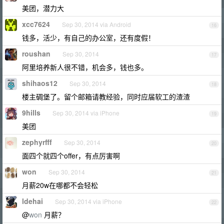
美团，潜力大
xcc7624
Sep 30, 2014 via Android
16
钱多，活少，有自己的办公室，还有度假！
roushan
Sep 30, 2014
17
阿里培养新人很不错，机会多，钱也多。
shihaos12
Sep 30, 2014
18
楼主碉堡了。留个邮箱请教经验，同时应届软工的渣渣
9hills
Sep 30, 2014 via iPhone
19
美团
zephyrfff
Sep 30, 2014
20
面四个就四个offer，有点厉害啊
won
Sep 30, 2014
21
月薪20w在哪都不会轻松
ldehai
Sep 30, 2014 via iPhone
22
@
won
月薪？