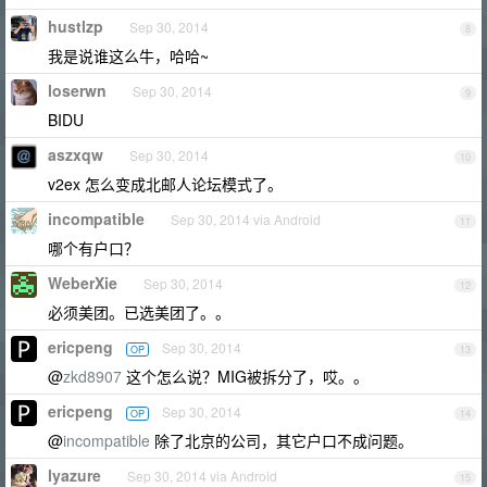
hustlzp
Sep 30, 2014
8
我是说谁这么牛，哈哈~
loserwn
Sep 30, 2014
9
BIDU
aszxqw
Sep 30, 2014
10
v2ex 怎么变成北邮人论坛模式了。
incompatible
Sep 30, 2014 via Android
11
哪个有户口？
WeberXie
Sep 30, 2014
12
必须美团。已选美团了。。
ericpeng
Sep 30, 2014
OP
13
@
zkd8907
这个怎么说？MIG被拆分了，哎。。
ericpeng
Sep 30, 2014
OP
14
@
incompatible
除了北京的公司，其它户口不成问题。
lyazure
Sep 30, 2014 via Android
15