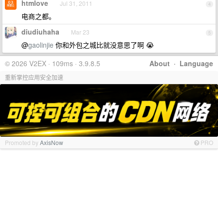
htmlove
Jul 31, 2011
4
电商之都。
diudiuhaha
Mar 23
5
@
gaolinjie
你和外包之城比就没意思了啊 😭
© 2026 V2EX · 109ms · 3.9.8.5
About
·
Language
重新掌控应用安全加速
Promoted by
AxisNow
PRO