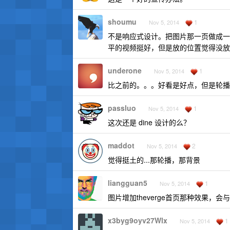
shoumu
1
Nov 5, 2014
不是响应式设计。把图片那一页做成一
平的视频挺好，但是放的位置觉得没放
underone
1
Nov 5, 2014
比之前的。。。好看是好点，但是轮播
passluo
1
Nov 5, 2014
这次还是 dine 设计的么？
maddot
2
Nov 5, 2014
觉得挺土的...那轮播，那背景
liangguan5
1
Nov 5, 2014
图片增加theverge首页那种效果，
x3byg9oyv27Wlx
1
Nov 5, 2014