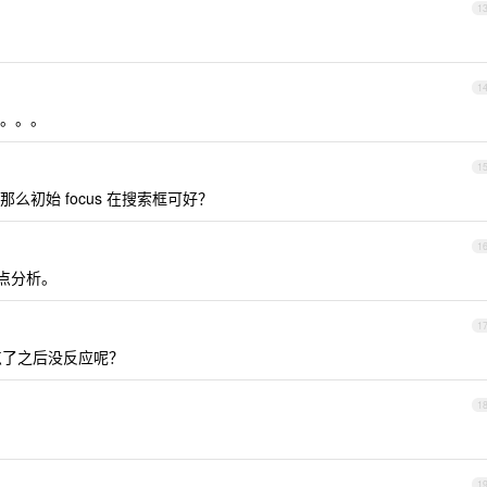
1
1
。。。
1
初始 focus 在搜索框可好？
1
点分析。
1
点了之后没反应呢？
1
1