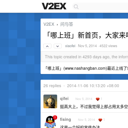
V2EX
问与答
›
「哪上班」新首页，大家来
xiaofei
·
Nov 5, 2014
· 4522 views
This topic created in 4293 days ago, the inf
「哪上班」(www.nashangban.com)
26 replies
•
2014-11-06 10:13:20 +08:00
qifei
1
Nov 5, 2014
挺高大上，不过我觉得上部占用太多空
fising
1
Nov 5, 2014
这是一个好的宣传办法。