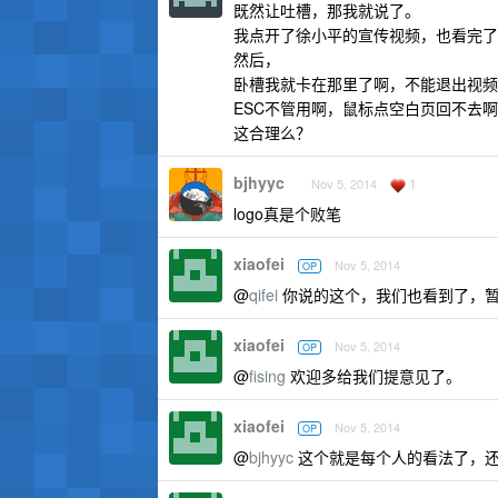
既然让吐槽，那我就说了。
我点开了徐小平的宣传视频，也看完了
然后，
卧槽我就卡在那里了啊，不能退出视频
ESC不管用啊，鼠标点空白页回不去
这合理么？
bjhyyc
1
Nov 5, 2014
logo真是个败笔
xiaofei
Nov 5, 2014
OP
@
qifei
你说的这个，我们也看到了，暂
xiaofei
Nov 5, 2014
OP
@
fising
欢迎多给我们提意见了。
xiaofei
Nov 5, 2014
OP
@
bjhyyc
这个就是每个人的看法了，还是