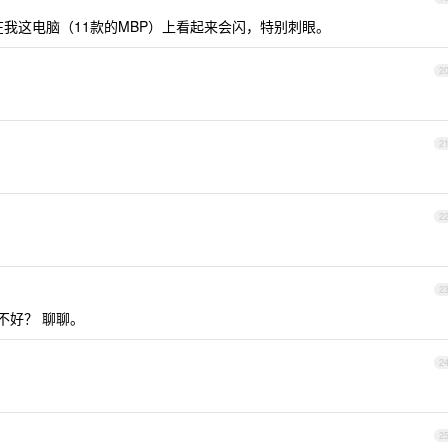
样，在我这电脑（11款的MBP）上看起来会闪，特别刺眼。
2
2
2
2
好不好？ 聊聊。
2
2