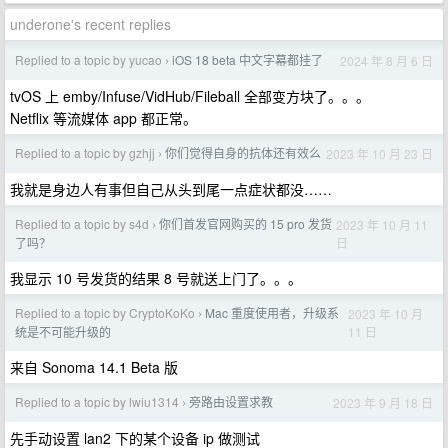
underone's recent replies
Replied to a topic by yucao
iOS 18 beta 中文字幕都挂了
2024 年 8 月 6 日
›
tvOS 上 emby/Infuse/VidHub/Fileball 全部变方块了。。。
Netflix 等流媒体 app 都正常。
Replied to a topic by gzhjj
你们觉得自身的抗体还有效么
2023 年 10 月 23 日
›
我就是身边人有事但自己从头到尾一点症状都没……
Replied to a topic by s4d
你们首发官网购买的 15 pro 发货
2023 年 10 月 11
›
日
了吗？
我显示 10 号发货的结果 8 号就送上门了。。。
Replied to a topic by CryptoKoKo
Mac 重度使用者，升级系
2023 年 10 月
›
11 日
统是不可能升级的
来自 Sonoma 14.1 Beta 版
Replied to a topic by lwiu1314
旁路由设置求教
2023 年 9 月 18 日
›
先手动设置 lan2 下的某个设备 ip 做测试