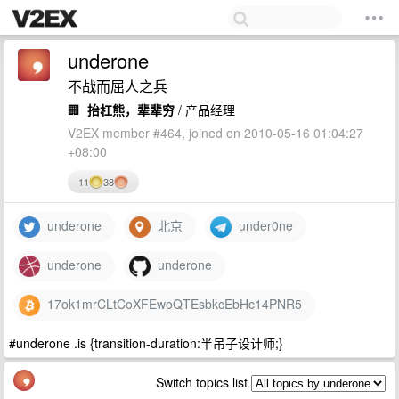
underone
不战而屈人之兵
🏢
抬杠熊，辈辈穷
/ 产品经理
V2EX member #464, joined on 2010-05-16 01:04:27
+08:00
11
38
underone
北京
under0ne
underone
underone
17ok1mrCLtCoXFEwoQTEsbkcEbHc14PNR5
#underone .is {transition-duration:半吊子设计师;}
Switch topics list