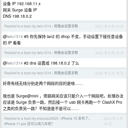
设备 IP 192.168.11.x
网关 Surge 设备 IP
DNS 198.18.0.2
Replied to a topic by lwiu1314
旁路由设置求教
2023 年 9 月 18 日
›
@
lwiu1314
#5 你先保持 lan2 的 dhcp 不变，手动设置下接任意设备
的 IP 看看
Replied to a topic by lwiu1314
旁路由设置求教
2023 年 9 月 18 日
›
@
lwiu1314
#2 dns 设置成 198.18.0.2 了么
Replied to a topic by lwiu1314
旁路由设置求教
2023 年 9 月 18 日
›
好奇有线无线分别走两个网段的目的是啥……
我也是 Surge@mini ，旁路网关应该只能介入一个网段吧，处理办法
应该是 Surge 负责一路，然后接一个 usb 网卡再跑一个 ClashX Pro
之类的负责另一路？不知道是不是可以……
Replied to a topic by erquiasz0825
iPhone 15 发布了，
2023 年 9 月
›
16 日
iPhone 11 pro 还可以用几年呢？