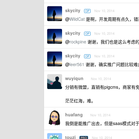
skycity
Nov 10, 2014
OP
@
WildCat
是啊，开发周期有点久，错
skycity
Nov 10, 2014
OP
@
rockpine
谢谢，我们也是这么考虑
skycity
Nov 10, 2014
OP
@
leer561
谢谢，确实推广问题比较难
wuyiqun
Nov 10, 2014
分销有微盟，直销有pigcms，商家有
茫茫红海，难。
huafang
Nov 10, 2014
我倒是能推广出去，但是saas模式
touzi
Nov 10, 2014
PRO