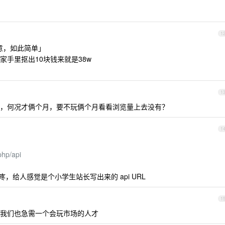
1
生意，如此简单」
手里抠出10块钱来就是38w
1
，何况才俩个月，要不玩俩个月看看浏览量上去没有？
1
php/api
，看着蛋疼，给人感觉是个小学生站长写出来的 api URL
1
我们也急需一个会玩市场的人才