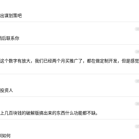
出谋划策吧
3
稍后联系你
3
这个数字有放大，我们已经两个月买推广了，都在做定制开发，但是感觉
3
投资人
3
上几百块钱的破解版搞出来的东西什么功能都不缺。
3
训如何