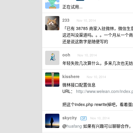
正在试用...
233
Nov 10, 2014
「已有 38785 商家入驻微林，微信
这还叫没渠道吗。。。一个月从一个商家
还是说这数字是随便写的
ooh
Nov 10, 2014
年轻失败几次算什么，多来几次也无妨
kisshere
Nov 10, 2014
微林接口配置信息
URL：
http://www.welean.com/index.
把这个index.php rewrite掉吧
skycity
Nov 10, 2014
OP
@
huafang
如果有兴趣可以聊聊合作，