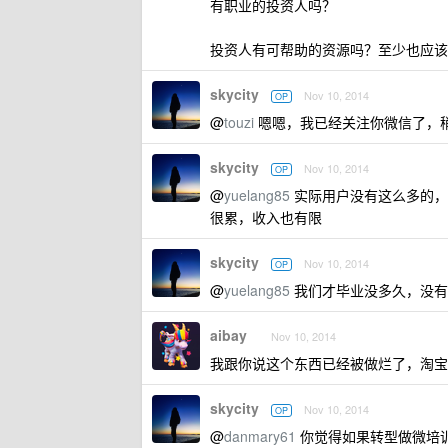
有职业的投资人吗？
投资人有可帮助的资源吗？至少也应该
skycity
Nov 10, 2014
OP
@
touzi
嗯嗯，我已经关注你微信了，
skycity
Nov 10, 2014
OP
@
yuelang85
实际用户没有这么多的，
很累，收入也有限
skycity
Nov 10, 2014
OP
@
yuelang85
我们才毕业没多久，没有
aibay
Nov 10, 2014
我跟你说这个东西已经被做烂了，淘宝
skycity
Nov 10, 2014
OP
@
danmary61
你觉得如果转型做微培