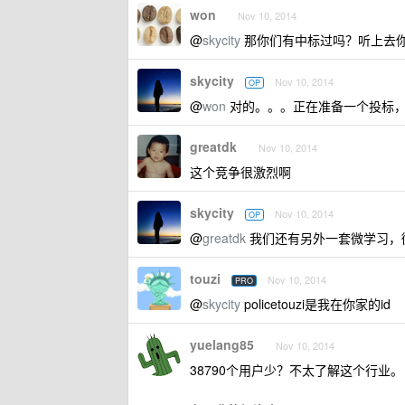
won
Nov 10, 2014
@
skycity
那你们有中标过吗？听上去
skycity
Nov 10, 2014
OP
@
won
对的。。。正在准备一个投标
greatdk
Nov 10, 2014
这个竞争很激烈啊
skycity
Nov 10, 2014
OP
@
greatdk
我们还有另外一套微学习，
touzi
Nov 10, 2014
PRO
@
skycity
policetouzi是我在你家的id
yuelang85
Nov 10, 2014
38790个用户少？不太了解这个行业。