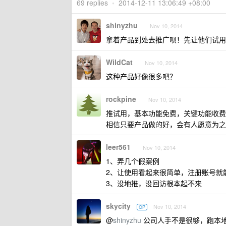
69 replies
•
2014-12-11 13:06:49 +08:00
shinyzhu
Nov 10, 2014
拿着产品到处去推广呗！先让他们试用
WildCat
Nov 10, 2014
这种产品好像很多吧？
rockpine
Nov 10, 2014
推试用，基本功能免费，关键功能收费
相信只要产品做的好，会有人愿意为之
leer561
Nov 10, 2014
1、弄几个假案例
2、让使用看起来很简单，注册账号就
3、没地推，没回访根本起不来
skycity
Nov 10, 2014
OP
@
shinyzhu
公司人手不是很够，跑本