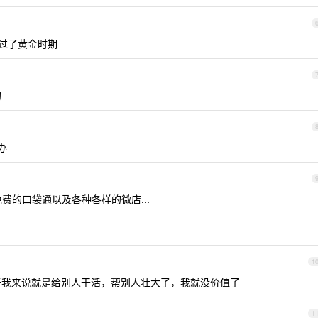
过了黄金时期
的
办
免费的口袋通以及各种各样的微店...
1
对于我来说就是给别人干活，帮别人壮大了，我就没价值了
1