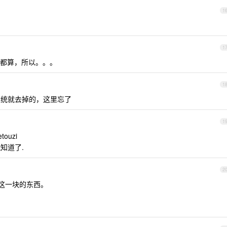
1
1
都算，所以。。。
1
统就去掉的，这里忘了
1
ouzi
知道了.
2
这一块的东西。