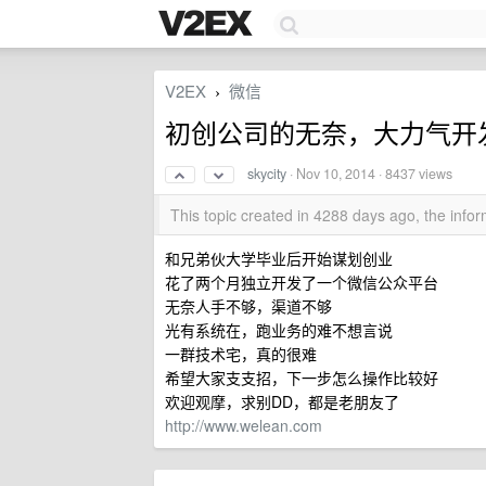
V2EX
微信
›
初创公司的无奈，大力气开
skycity
·
Nov 10, 2014
· 8437 views
This topic created in 4288 days ago, the inf
和兄弟伙大学毕业后开始谋划创业
花了两个月独立开发了一个微信公众平台
无奈人手不够，渠道不够
光有系统在，跑业务的难不想言说
一群技术宅，真的很难
希望大家支支招，下一步怎么操作比较好
欢迎观摩，求别DD，都是老朋友了
http://www.welean.com