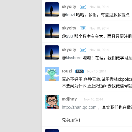
skycity
Nov 10, 2014
OP
@
touzi
哈哈，多谢，有意见多多提点
skycity
Nov 10, 2014
OP
@
233
那个数字有夸大，而且只要注册
skycity
Nov 10, 2014
OP
@
kisshere
嗯嗯！在理，我们微学习系
touzi
Nov 10, 2014
PRO
真心不好用,各种无效.试用微林id:policet
不要问为什么,直接根据id去找微信号就
mdjhny
Nov 10, 2014
http://zhan.qq.com
，其实我们也在做
兄弟加油！