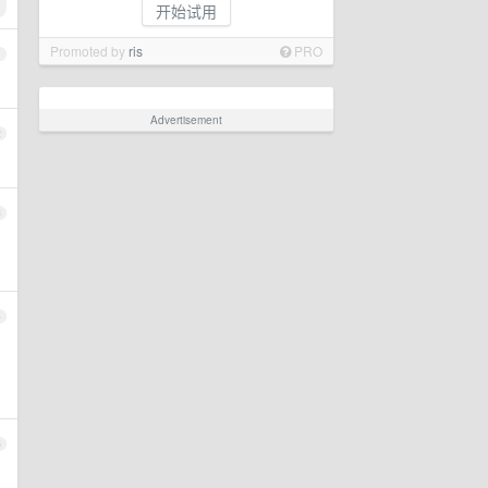
开始试用
Promoted by
ris
PRO
1
Advertisement
2
3
4
5