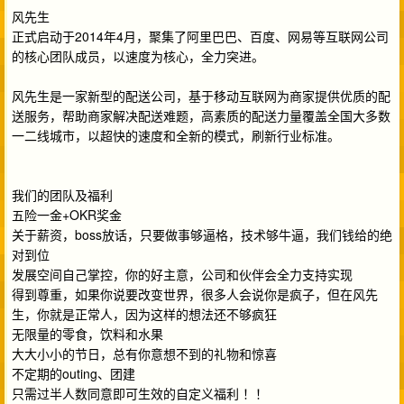
风先生
正式启动于2014年4月，聚集了阿里巴巴、百度、网易等互联网公司
的核心团队成员，以速度为核心，全力突进。
风先生是一家新型的配送公司，基于移动互联网为商家提供优质的配
送服务，帮助商家解决配送难题，高素质的配送力量覆盖全国大多数
一二线城市，以超快的速度和全新的模式，刷新行业标准。
我们的团队及福利
五险一金+OKR奖金
关于薪资，boss放话，只要做事够逼格，技术够牛逼，我们钱给的绝
对到位
发展空间自己掌控，你的好主意，公司和伙伴会全力支持实现
得到尊重，如果你说要改变世界，很多人会说你是疯子，但在风先
生，你就是正常人，因为这样的想法还不够疯狂
无限量的零食，饮料和水果
大大小小的节日，总有你意想不到的礼物和惊喜
不定期的outing、团建
只需过半人数同意即可生效的自定义福利 ！！