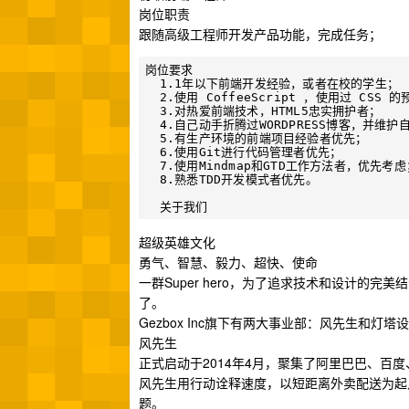
岗位职责
跟随高级工程师开发产品功能，完成任务；
岗位要求

  1.1年以下前端开发经验，或者在校的学生；

  2.使用 CoffeeScript ，使用过 CSS 的
  3.对热爱前端技术，HTML5忠实拥护者；

  4.自己动手折腾过WORDPRESS博客，并维护
  5.有生产环境的前端项目经验者优先；

  6.使用Git进行代码管理者优先；

  7.使用Mindmap和GTD工作方法者，优先考虑；
  8.熟悉TDD开发模式者优先。

超级英雄文化
勇气、智慧、毅力、超快、使命
一群Super hero，为了追求技术和设计的完美
了。
Gezbox Inc旗下有两大事业部：风先生和灯塔
风先生
正式启动于2014年4月，聚集了阿里巴巴、百
风先生用行动诠释速度，以短距离外卖配送为起
题。