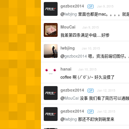
gezbox2014
Jan 9, 2015
OP
@
lwbjing
里面也都是mac。。。。就
MouCai
Jan 9, 2015
我差第四条满足中级....好惨
lwbjing
Jan 10, 2015
@
gezbox2014
嗯，资浅前端切图仔。
hanai
Jan 10, 2015
coffee 啊 (ﾉﾟ0ﾟ)ﾉ~ 好久没摸了
gezbox2014
Jan 12, 2015
OP
@
MouCai
没事 我们看了简历可以通
gezbox2014
Jan 12, 2015
OP
@
lwbjing
那还不赶快到碗里来