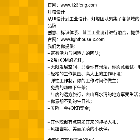
官网：www.123feng.com
灯塔设计
从UI设计到工业设计，灯塔团队聚集了各领域的
品牌
创意、标识体系、甚至工业设计进行融合，提供
官网：www.lighthouse-x.com
我们为你提供：
--富有活力与创造力的团队；
--2条100M的光纤；
--无限发展空间，只要你有想法，你愿意尝试，
--轻松的工作氛围、高大上的工作环境；
--弹性工作制，你的工作时间你做主；
--免费的趣味下午茶；
--年度的远方旅行，去山高水清的地方享受生活
--你意想不到的生日礼；
--五险一金+OKR奖金；
--其他貌似有点突如其来的神秘大礼；
--风趣幽默、美丽呆萌的小伙伴。
希望你在梦想开始的地方，