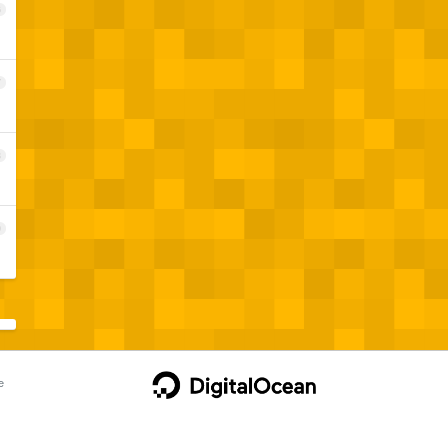
6
7
8
9
e