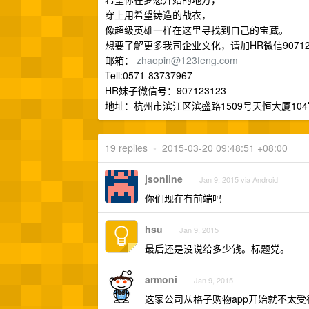
穿上用希望铸造的战衣，
像超级英雄一样在这里寻找到自己的宝藏。
想要了解更多我司企业文化，请加HR微信90712
邮箱：
zhaopin@123feng.com
Tell:0571-83737967
HR妹子微信号：907123123
地址：杭州市滨江区滨盛路1509号天恒大厦104
19 replies
•
2015-03-20 09:48:51 +08:00
jsonline
Jan 9, 2015 via Android
你们现在有前端吗
hsu
Jan 9, 2015
最后还是没说给多少钱。标题党。
armoni
Jan 9, 2015
这家公司从格子购物app开始就不太受