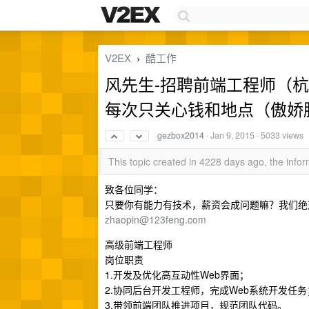
V2EX
酷工作
›
风先生-招聘前端工程师（
每次只关心钱和地点（傲娇
gezbox2014
·
Jan 9, 2015
· 5033 views
This topic created in 4228 days ago, the inf
致各位同学：
只要你有能力有技术，薪资会成问题嘛？我们绝
zhaopin@123feng.com
高级前端工程师
岗位职责
1.开发及优化高互动性Web界面；
2.协同后台开发工程师，完成Web系统开发任务
3.带领前端团队推进项目，规范团队代码。