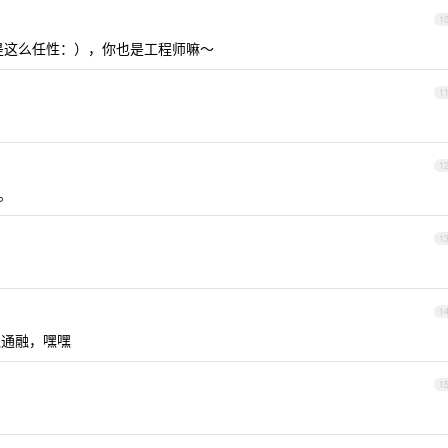
1
是这么任性：），你也是工程师嘛～
1
1
。
1
1
融通融，嘿嘿
1