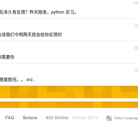
1
多久有反馈？昨天刚发，python 实习。
1
合适我们今明两天就会给你反馈的
1
烈需要你
1
胜任。。 orz..
·
FAQ
·
Solana
·
932 Online
Highest 6679
·
Select Languag