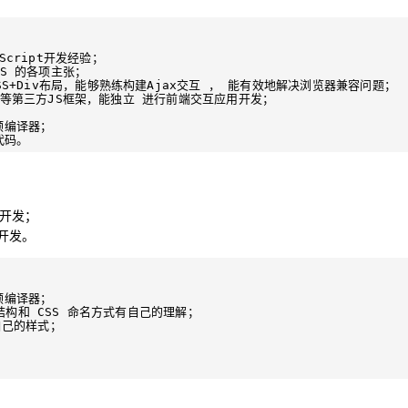
cript开发经验；

JS 的各项主张；

CSS+Div布局，能够熟练构建Ajax交互 ， 能有效地解决浏览器兼容问题；

uery等第三方JS框架，能独立 进行前端交互应用开发；

预编译器；

的开发；
开发。
预编译器；

M 结构和 CSS 命名方式有自己的理解；

自己的样式；
