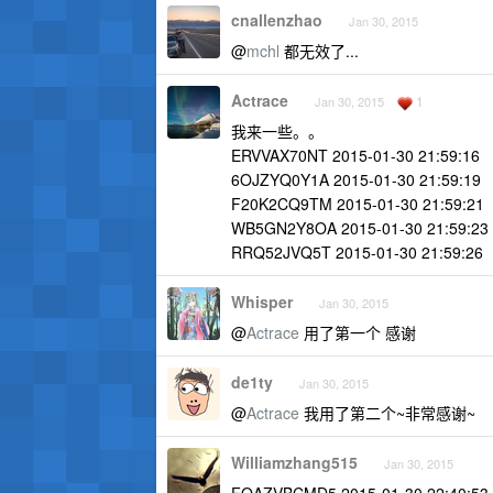
cnallenzhao
Jan 30, 2015
@
mchl
都无效了...
Actrace
1
Jan 30, 2015
我来一些。。
ERVVAX70NT 2015-01-30 21:59:16
6OJZYQ0Y1A 2015-01-30 21:59:19
F20K2CQ9TM 2015-01-30 21:59:21
WB5GN2Y8OA 2015-01-30 21:59:23
RRQ52JVQ5T 2015-01-30 21:59:26
Whisper
Jan 30, 2015
@
Actrace
用了第一个 感谢
de1ty
Jan 30, 2015
@
Actrace
我用了第二个~非常感谢~
Williamzhang515
Jan 30, 2015