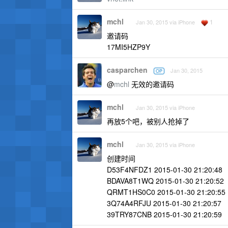
mchl
1
Jan 30, 2015 via iPhone
邀请码
17MI5HZP9Y
casparchen
Jan 30, 2015
OP
@
mchl
无效的邀请码
mchl
Jan 30, 2015 via iPhone
再放5个吧，被别人抢掉了
mchl
Jan 30, 2015 via iPhone
创建时间
D53F4NFDZ1 2015-01-30 21:20:48
BDAVA8T1WQ 2015-01-30 21:20:52
QRMT1HS0C0 2015-01-30 21:20:55
3Q74A4RFJU 2015-01-30 21:20:57
39TRY87CNB 2015-01-30 21:20:59