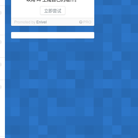
立即尝试
3
Promoted by
Enivel
PRO
4
5
6