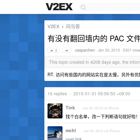
V2EX
问与答
›
有没有翻回墙内的 PAC 文
casparchen
·
Jan 30, 2015
· 5301 vie
2
This topic created in 4208 days ago, the inf
RT. 访问有些国内的网站实在是太慢，另外有
16 replies
•
2015-01-31 09:56:50 +08:00
Tink
Jan 30, 2015 via iPhone
找个白名单，改一下判断语句就好啦！
mchl
Jan 30, 2015 via iPhone
vnet.link