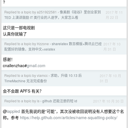
?
Replied to a topic by a251922581
像美剧《硅谷》里创业家到
2017 年 11
›
月 22 日
TED 上演讲鼓励 IT 类行业的人退学，大家怎么看
这只是一部电视剧
认真你就输了
Replied to a topic by Hzzone
sharelatex 数百模版+腾讯云已经
2017 年 10
›
月 31 日
配置好的镜像，支持中文+xelatex
感谢！
cnallenzhao#
gmail.com
Replied to a topic by viamcc
求助，升级 10.13 后
2017 年 10 月
›
31 日
TimeMachine 无法完成备份
会不会跟 APFS 有关？
Replied to a topic by is
github 还能注册的短 id
2017 年 10 月 30 日
›
@
iappled
首先我说的是“可能”，其次没被收回说明没有人想要这个名
称。参考
https://help.github.com/articles/name-squatting-policy/