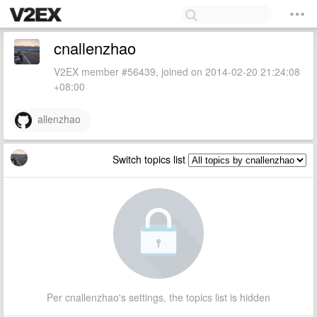
cnallenzhao
V2EX member #56439, joined on 2014-02-20 21:24:08
+08:00
allenzhao
Switch topics list
Per cnallenzhao's settings, the topics list is hidden