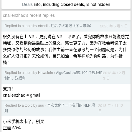
Deals
info, including closed deals, is not hidden
cnallenzhao's recent replies
Replied to a topic by efcndi
癌后临终笔记（序 + 求助）
2025 年 5 月 1 日
›
很久没有在上 V2 ，更别说在 V2 上评论了。看完你的故事只能说感觉
唏嘘，又看到你最后贴上的经文，感觉更无力，因为在教会听说了太
多类似你的经历的故事；我信主前一直在思考的一个问题就是，为什
么好人没好报？无论如何，弟兄加油，希望神能为你引路，为你祈
祷！
Replied to a topic by Hawstein
AlgoCasts 完成 100 个视频的
2018 年 12 月
›
3 日
制作，送福利
支持！
cnallenzhao # gmail
Replied to a topic by quu
再次优化了一下我们的 NLP 规
2018 年 4 月 12
›
日
则
小米手机太卡了，别买
正面 63%