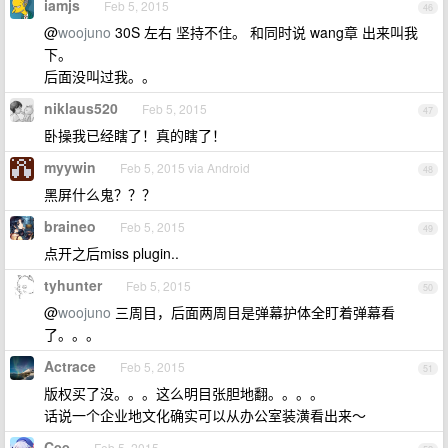
iamjs
Feb 5, 2015
46
@
woojuno
30S 左右 坚持不住。 和同时说 wang章 出来叫我
下。
后面没叫过我。。
niklaus520
Feb 5, 2015
47
卧操我已经瞎了！真的瞎了！
myywin
Feb 5, 2015 via Android
48
黑屏什么鬼？？？
braineo
Feb 5, 2015
49
点开之后miss plugin..
tyhunter
Feb 5, 2015
50
@
woojuno
三周目，后面两周目是弹幕护体全盯着弹幕看
了。。。
Actrace
Feb 5, 2015
51
版权买了没。。。这么明目张胆地翻。。。。
话说一个企业地文化确实可以从办公室装潢看出来～
Cee
Feb 5, 2015