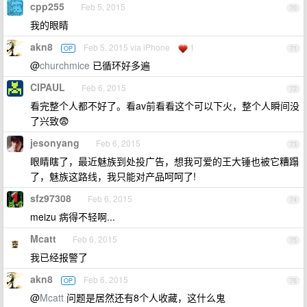
cpp255
Feb 5, 2015
70
我的眼睛
akn8
Feb 5, 2015 via iPhone
1
OP
71
@
churchmice
已循环好多遍
CIPAUL
Feb 6, 2015
72
看完整个人都不好了。看av前看看这个可以下火，整个人瞬间没
了兴致😨
jesonyang
Feb 6, 2015
73
眼睛瞎了，最近魅族到处投广告，想我可爱的王大锤也被它糟蹋
了，魅族这路线，我只能对产品呵呵了!
sfz97308
Feb 6, 2015
74
meizu 病得不轻啊...
Mcatt
Feb 6, 2015
75
我已经报警了
akn8
Feb 6, 2015
OP
76
@
Mcatt
问题是居然还有8个人收藏，这什么鬼