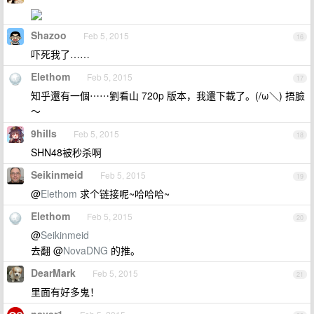
Shazoo
Feb 5, 2015
16
吓死我了……
Elethom
Feb 5, 2015
17
知乎還有一個⋯⋯劉看山 720p 版本，我還下載了。(/ω＼) 捂臉
～
9hills
Feb 5, 2015
18
SHN48被秒杀啊
Seikinmeid
Feb 5, 2015
19
@
Elethom
求个链接呢~哈哈哈~
Elethom
Feb 5, 2015
20
@
Seikinmeid
去翻 @
NovaDNG
的推。
DearMark
Feb 5, 2015
21
里面有好多鬼！