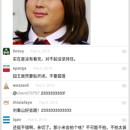
lintoy
Feb 5, 2015
58
实在是没有看完，对不起没坚持住。
sparga
Feb 5, 2015
59
囧王居然要贴开闭，不要碧莲
wezzard
Feb 5, 2015
60
@
chen070757
2333333333!
thisisfaye
Feb 5, 2015
61
刘看山好会跳！2333333333333
iqav
Feb 5, 2015
62
还挺不错啊，亲切了。那小米会拍个啥？不可能不拍，不拍太装