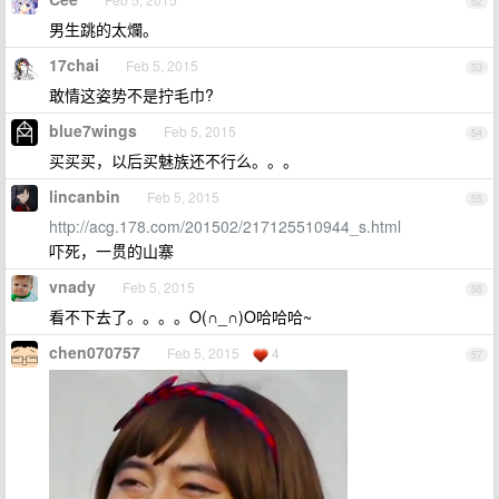
52
男生跳的太爛。
17chai
Feb 5, 2015
53
敢情这姿势不是拧毛巾?
blue7wings
Feb 5, 2015
54
买买买，以后买魅族还不行么。。。
lincanbin
Feb 5, 2015
55
http://acg.178.com/201502/217125510944_s.html
吓死，一贯的山寨
vnady
Feb 5, 2015
56
看不下去了。。。。O(∩_∩)O哈哈哈~
chen070757
Feb 5, 2015
4
57