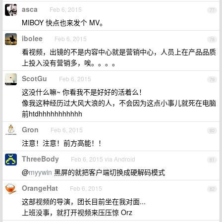
asca
Feb 6, 2015
77
MIBOY 快点也来发个 MV。
ibolee
Feb 6, 2015
78
看视频，出镜的不是内容中心就是营销中心，人员上在产品品质
上投入没有营销多，唉。。。。
ScotGu
Feb 6, 2015
79
这没什么嘛~ 你看我不是好好的活着么！
像我这种经历过大风大浪的人，不会因为这点小事儿就死在电脑
前htdhhhhhhhhhhh
Gron
Feb 6, 2015
80
注意！注意！前方高能！！
ThreeBody
Feb 6, 2015 via Android
81
@
myywin
黑屏的就把客户端切换成硬解码模式
OrangeHat
Feb 6, 2015
82
这部视频的导演，团长目前坐在我对面...
上班没事，就打开视频来压压惊 Orz