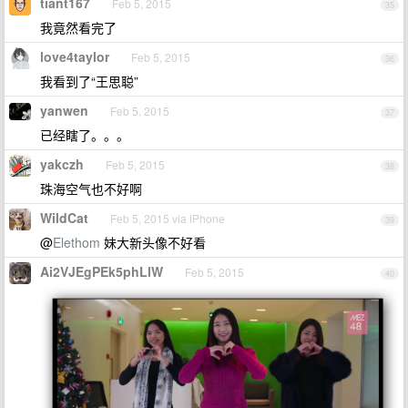
tiant167
Feb 5, 2015
35
我竟然看完了
love4taylor
Feb 5, 2015
36
我看到了“王思聪”
yanwen
Feb 5, 2015
37
已经瞎了。。。
yakczh
Feb 5, 2015
38
珠海空气也不好啊
WildCat
Feb 5, 2015 via iPhone
39
@
Elethom
妹大新头像不好看
Ai2VJEgPEk5phLlW
Feb 5, 2015
40