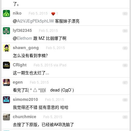
了。
niko
Feb 5, 2015
1
63
@
Ai2VJEgPEk5phLlW
客服妹子漂亮
lyf362345
Feb 5, 2015
64
@
Elethom
跟 MZ 比弱爆了啊
shawn_gong
Feb 5, 2015
65
怎么没有看到李楠？
CRight
Feb 5, 2015 via iPad
66
这一期生也太烂了...
egen
Feb 5, 2015
67
看完了Σ( ° △ °|||)︴ dead (OдO`)
simomo2010
Feb 5, 2015
68
我觉得还不错 挺有意思的 哈哈
churchmice
Feb 5, 2015
69
去搜了下原版，已经被AKB洗脑了