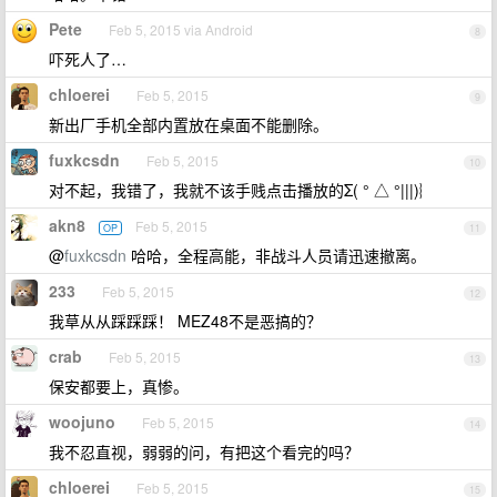
Pete
Feb 5, 2015 via Android
8
吓死人了…
chloerei
Feb 5, 2015
9
新出厂手机全部内置放在桌面不能删除。
fuxkcsdn
Feb 5, 2015
10
对不起，我错了，我就不该手贱点击播放的Σ( ° △ °|||)︴
akn8
Feb 5, 2015
OP
11
@
fuxkcsdn
哈哈，全程高能，非战斗人员请迅速撤离。
233
Feb 5, 2015
12
我草从从踩踩踩！ MEZ48不是恶搞的？
crab
Feb 5, 2015
13
保安都要上，真惨。
woojuno
Feb 5, 2015
14
我不忍直视，弱弱的问，有把这个看完的吗？
chloerei
Feb 5, 2015
15