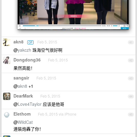
akn8
Feb 5, 2015
OP
41
@
yakczh
珠海空气很好啊
Dongdong36
Feb 5, 2015
42
果然高能！
sangsir
Feb 5, 2015
43
@
akn8
+1
DearMark
Feb 5, 2015
44
@
Love4Taylor
应该是他哥
Elethom
Feb 5, 2015 via iPhone
45
@
WildCat
連裝炮轟了你！