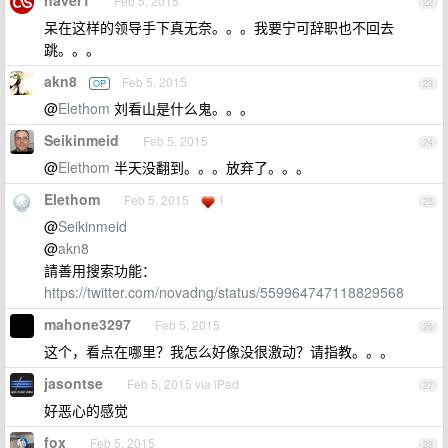
naver1
Feb 5, 2015
22
呆在这样的领导手下真无奈。。。我要宁可辞职也不回去
跳。。。
akn8
Feb 5, 2015
OP
23
@
Elethom
刘看山是什么鬼。。。
Seikinmeid
Feb 5, 2015
24
@
Elethom
半天没翻到。。。放弃了。。。
Elethom
Feb 5, 2015
1
25
@
Seikinmeid
@
akn8
請善用搜索功能：
https://twitter.com/novadng/status/559964747118829568
mahone3297
Feb 5, 2015
26
这个，看点在哪里？我怎么好像没很激动？请指教。。。
jasontse
Feb 5, 2015 via iPad
27
好恶心的感觉
fox
Feb 5, 2015
28