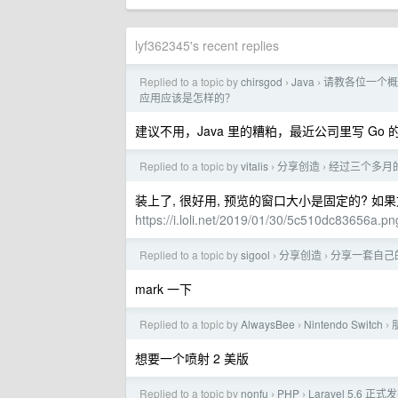
lyf362345's recent replies
Replied to a topic by
chirsgod
Java
请教各位一个概念
›
›
应用应该是怎样的？
建议不用，Java 里的糟粕，最近公司里写 G
Replied to a topic by
vitalis
分享创造
经过三个多月的
›
›
装上了, 很好用, 预览的窗口大小是固定的? 如果
https://i.loli.net/2019/01/30/5c510dc83656a.pn
Replied to a topic by
sigool
分享创造
分享一套自己
›
›
mark 一下
Replied to a topic by
AlwaysBee
Nintendo Switch
›
›
想要一个喷射 2 美版
Replied to a topic by
nonfu
PHP
Laravel 5.
›
›