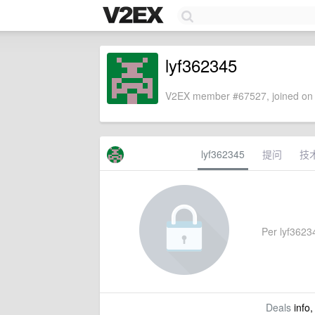
lyf362345
V2EX member #67527, joined on 
lyf362345
提问
技
Per lyf36234
Deals
info,