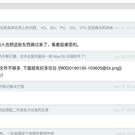
和具体应用上的问题， VO， BO， PO， DO， DTO 这些概念和具体
Mar 30, 202
o 的人也把这些东西搞过来了，看着挺难受的。
不断打磨，也许这是你最后一款 MacOS 压缩软件了！
Jan 30, 201
文件不够多, 下面就有好多空白 ![
WX20190130-103605@2x.png
](
g
)
的笔记解决方案
Dec 15, 201
朋友想做二手游戏卡交易的生意
Mar 27, 201
6 正式发布，一起来围观下有哪些新特性吧
Feb 8, 201