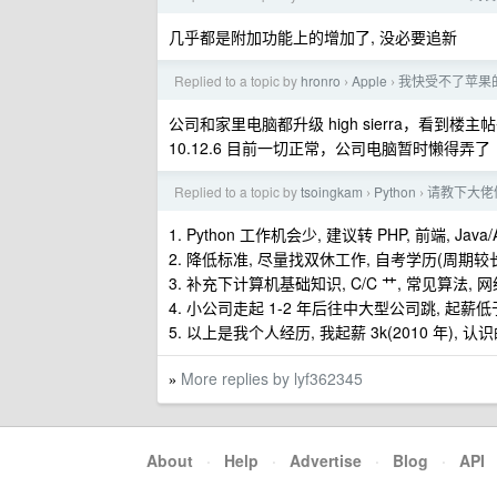
几乎都是附加功能上的增加了, 没必要追新
Replied to a topic by
hronro
Apple
我快受不了苹果的软
›
›
公司和家里电脑都升级 high sierra，看
10.12.6 目前一切正常，公司电脑暂时懒得弄了
Replied to a topic by
tsoingkam
Python
请教下大佬
›
›
1. Python 工作机会少, 建议转 PHP, 前端, Java
2. 降低标准, 尽量找双休工作, 自考学历(周期较长,
3. 补充下计算机基础知识, C/C 艹, 常见算法,
4. 小公司走起 1-2 年后往中大型公司跳, 起
5. 以上是我个人经历, 我起薪 3k(2010 年), 认
More replies by lyf362345
»
About
·
Help
·
Advertise
·
Blog
·
API