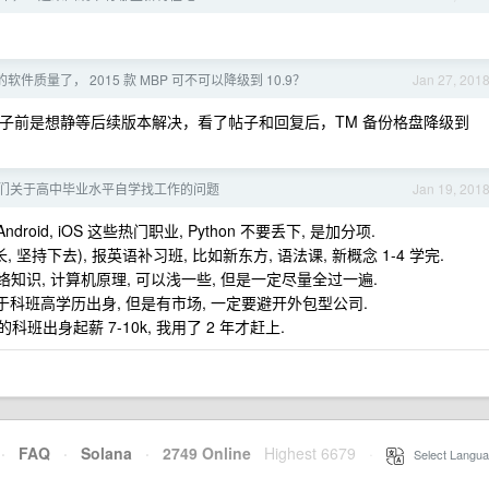
件质量了， 2015 款 MBP 可不可以降级到 10.9？
Jan 27, 201
到楼主帖子前是想静等后续版本解决，看了帖子和回复后，TM 备份格盘降级到
们关于高中毕业水平自学找工作的问题
Jan 19, 201
/Android, iOS 这些热门职业, Python 不要丢下, 是加分项.
 坚持下去), 报英语补习班, 比如新东方, 语法课, 新概念 1-4 学完.
 网络知识, 计算机原理, 可以浅一些, 但是一定尽量全过一遍.
薪低于科班高学历出身, 但是有市场, 一定要避开外包型公司.
识的科班出身起薪 7-10k, 我用了 2 年才赶上.
·
FAQ
·
Solana
·
2749 Online
Highest 6679
·
Select Langua