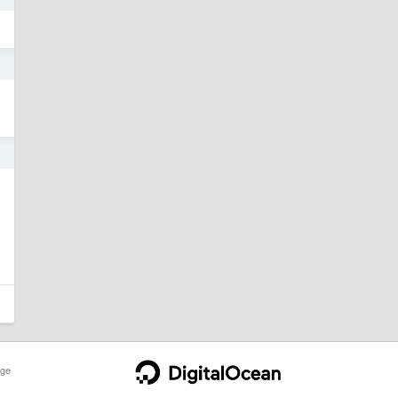
8
8
ge