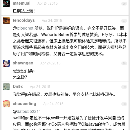
maemual
Apr 24, 2015
26
已到达上海！
tencoldays
Apr 24, 2015
27
@
icloudnet
所以，说PHP是最好的语言，完全不是开玩笑。而
是对大智若愚、Worse is Better哲学的诚恳赞美。F冰冰、L冰冰
之类看起来很漂亮，但床上操起来可能体验又是糟糕的。所以不
要追求那些看起来身材火辣或出身名门的技术，而是选择那些经
历了用户和时间检验、又符合一定哲学思想的技术。
shawngao
Apr 24, 2015
28
想去没门票~
怎么破？
Dn9x
Apr 24, 2015
29
我觉得js在崛起，发展也特别快，平台支持也比较多现在。
chaucerling
Apr 24, 2015
30
@
datou552211
swift和go定位不一样,swift一开始就是为了便捷开发苹果自己的
应用。而go你看那句“Go语言希望取代C和Java的地位，成为最