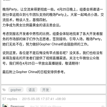
晚场Party，让交流来得更彻底一些。4月25日晚上，组委会将邀请一
部分幸运观众到七牛团队支持的晚场Party上。大家一起喝点小酒，交
流技术，畅谈人生，基情四射。
力争成为男女比例最黄金的语言类会议。
考虑到报名开发者中男性的比例，组委会体贴地找来了各大开发者服
务的市场部的妹子们作为志愿者，签到接待，引导入场，晚场Party，
她们无处不在，努力做好Gopher China听会鼓励师的工作。
说到这里，各位是不是后悔没有早点报名呢？没关系，我们也给没有
来得及报名的开发者们提供了视频直播渠道。关注七牛微信公众账
号，我们将在4月25日一早放出直播链接，敬请期待！
最后附上Gopher China的日程安排供参考。
gopher
语言
开发
57 replies
•
2015-05-05 17:37:41 +08:00
flewover
Apr 24, 2015 via iPhone
1