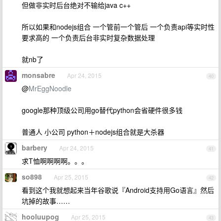
但做非实时后台绝对不输给java c++
所以如果和nodejs组合 一个管前一个管后 一个负责api等实时性
要求高的 一个负责后台非实时复杂数据处理
就nb了
monsabre
Apr 24, 2015
40
@
MrEggNoodle
google那种顶级公司用go替代python会省硬件很多钱
普通人 小公司 python＋nodejs组合就是大杀器
barbery
Apr 24, 2015
41
求T恤啊啊啊啊。。。
so898
Apr 25, 2015
42
看到这个我就想起来当年谷歌说『Android支持用Go语言』然后
坑掉的故事……
hooluupog
Apr 25, 2015
43