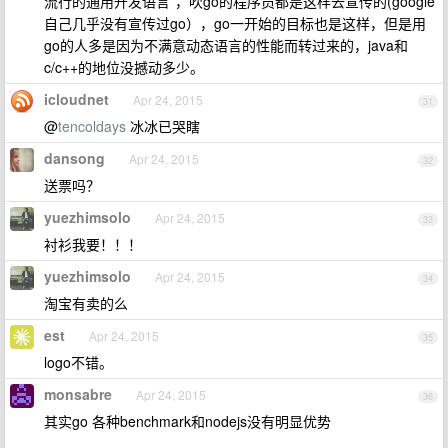
流行的通用开发语言”，吹go的程序员都是这样去宣传的(google
自己几乎没有宣传过go），go一开始的目标也是这样，但是用
go的人多是因为不满意动态语言的性能而转过来的，java和
c/c++的地位没撼动多少。
icloudnet
Apr 24, 2015
31
@
tencoldays
冰冰已哭瞎
dansong
Apr 24, 2015
32
送票吗？
yuezhimsolo
Apr 24, 2015
33
衬衫我要！！！
yuezhimsolo
Apr 24, 2015
34
淘宝有卖的么
est
Apr 24, 2015
35
logo不错。
monsabre
Apr 24, 2015
36
其实go 各种benchmark和nodejs没有明显优势