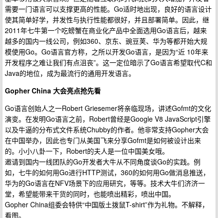
需要一门语言可以支撑更高的性能。Go适时地出现，良好的语言设计
使其简单好学，并发性与执行性能都很好，并且部署简单。因此，继
2011年七牛第一个吃螃蟹在商业化产品中全面选用Go语言后，越来
越多的国内一线公司，例如360、京东、豌豆荚、华为等都开始大规
模使用Go。Go语言官方称，之所以开发Go语言，是因为“近 10年来
开发程序之难让我们有点沮丧”。这一定位暗示了Go语言希望取代C和
Java的地位，成为最流行的通用开发语言。
Gopher China 大会亮点抢先看
Go语言创始人之一Robert Griesemer将亲临现场，讲述Gofmt的文化
演变。在发明Go语言之前，Robert曾经是Google V8 JavaScript引擎
以及牛逼的分布式文件系统Chubby的作者。他非常支持Gopher大会
在中国举办，因此也专门从美国飞来分享Gofmt是如何被设计出来
的。小小八卦一下，Robert的夫人是一位中国美女哦。
邀请到国内一线团队的Go开发者大牛从不同角度谈Go的实践。例
如，七牛的如何用Go进行HTTP测试，360的如何用Go做消息推送，
华为的Go语言在NFV场景下的应用研究，等等。技术大牛们济济一
堂，希望能带来干货的同时，也能喷出精彩，喷出中国。
Gopher China组委会特供“中国版土拨鼠T-shirt”作为礼物。不解释，
看图。