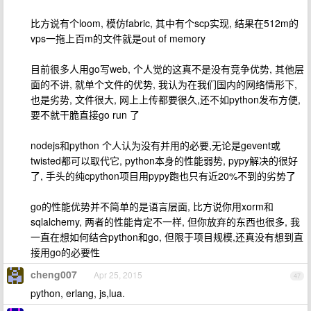
比方说有个loom, 模仿fabric, 其中有个scp实现, 结果在512m的
vps一拖上百m的文件就是out of memory
目前很多人用go写web, 个人觉的这真不是没有竞争优势, 其他层
面的不讲, 就单个文件的优势, 我认为在我们国内的网络情形下,
也是劣势, 文件很大, 网上上传都要很久,还不如python发布方便,
要不就干脆直接go run 了
nodejs和python 个人认为没有并用的必要,无论是gevent或
twisted都可以取代它, python本身的性能弱势, pypy解决的很好
了, 手头的纯cpython项目用pypy跑也只有近20%不到的劣势了
go的性能优势并不简单的是语言层面, 比方说你用xorm和
sqlalchemy, 两者的性能肯定不一样, 但你放弃的东西也很多, 我
一直在想如何结合python和go, 但限于项目规模,还真没有想到直
接用go的必要性
cheng007
Apr 25, 2015
47
python, erlang, js,lua.