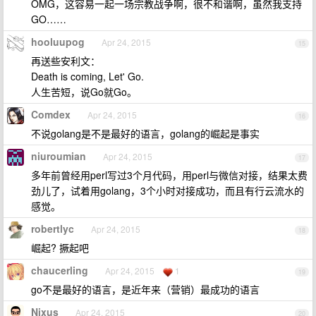
OMG，这容易一起一场宗教战争啊，很不和谐啊，虽然我支持
GO……
hooluupog
Apr 24, 2015
15
再送些安利文：
Death is coming, Let' Go.
人生苦短，说Go就Go。
Comdex
Apr 24, 2015
16
不说golang是不是最好的语言，golang的崛起是事实
niuroumian
Apr 24, 2015
17
多年前曾经用perl写过3个月代码，用perl与微信对接，结果太费
劲儿了，试着用golang，3个小时对接成功，而且有行云流水的
感觉。
robertlyc
Apr 24, 2015
18
崛起? 撅起吧
chaucerling
Apr 24, 2015
1
19
go不是最好的语言，是近年来（营销）最成功的语言
Nixus
Apr 24, 2015
20