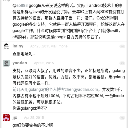
@
so898
google从来没说这样的话。实际上android技术上的事
情是那群写java的开发组说了算。去年IO上有人问SDK有没有打
算支持新的语言，那群人直接了当一句：没门。Go没有得到
google的多少支持，它就是一群人搞得开源项目，恰好这群人在
google工作。什么时候你看到它捆到自家平台上了(就像swift，
c#那样)，那就说明这是google官方支持的东西了。
irainy
Apr 25, 2015 via iPhone
44
直播地址呢…
yaotian
Apr 25, 2015
45
支持，互联网大叔了，用过的语言不少，正如标题所说，golang
是认为最好的语言，优雅，方便，效率高，部署容易。用golang
写代码像写小说一样。
前几天用golang写的个人博客zhengyaotian.com
，并发数1千，
内存占有率也不超过100M，平时占用率不超过50M, 一台linode
的最低配置，可以跑很多站。
你说golang优秀不？
jjx
Apr 25, 2015
46
go细节要完善的不少啊