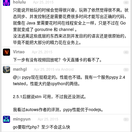
holulu
Apr 25, 2015
48
只能说开始玩的时候会觉得很兴奋，玩熟了依然觉得很不爽。状
态同步、并发控制还是需要花费很多时间才能写出正确的代码，
就像在 Java 里需要花时间在线程安全上一样，只是不过在 Go
里就变成了 goroutine 和 channel 。
没法逃离这些底层的东西来达到并发目的的语言还是很原始的，
毕竟不能把大部分的精力花在业务上。
Virtao
Apr 25, 2015
49
下一步有没有视频回放呢？今天直播卡的看不了。
mathgl
Apr 25, 2015 via Android
50
@
jjx
pypy现在挺稳定的。性能也不错。我有一个服务pypy 2.4
twisted，性能大约是cpython的两倍。
2.5.1后据说stm 可用，不过我还没测试。
我看过autows作者的评测，pypy性能优于nodejs。
mingyun
Apr 25, 2015
51
go要取代php？至少不会这么快