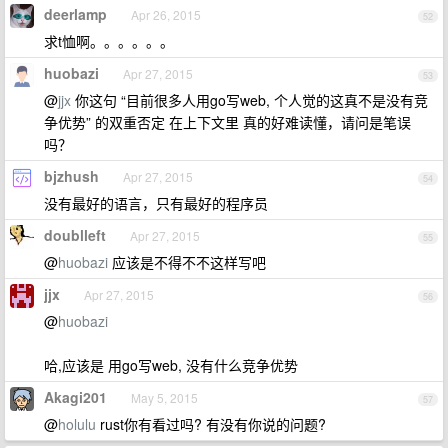
deerlamp
Apr 26, 2015
52
求t恤啊。。。。。。
huobazi
Apr 27, 2015
53
@
jjx
你这句 “目前很多人用go写web, 个人觉的这真不是没有竞
争优势” 的双重否定 在上下文里 真的好难读懂，请问是笔误
吗？
bjzhush
Apr 27, 2015
54
没有最好的语言，只有最好的程序员
doublleft
Apr 27, 2015
55
@
huobazi
应该是不得不不这样写吧
jjx
Apr 27, 2015
56
@
huobazi
哈,应该是 用go写web, 没有什么竞争优势
Akagi201
May 5, 2015
57
@
holulu
rust你有看过吗? 有没有你说的问题?