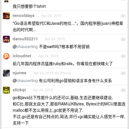
我只想要那个tshirt
tencoldays
Apr 24, 2015
21
"Go语言希望取代C和Java的地位..."，国内程序圈(juan)神棍辈
出的时代啊...
datou552211
Apr 24, 2015
22
@
chaucerling
不是swift吗?根本都不用营销
icloudnet
Apr 24, 2015
23
前几年国内程序员猛推ruby和rails，你看现在都快瞎火了
njutree
Apr 24, 2015 via iPhone
24
@
chaucerling
有公司利用go营销和语言本身有什么关系
slickqt
Apr 24, 2015
25
go和java比下性能什么的还可以,基础,生态还要继续建设,
和C比,那就太自大了,那些RAM以KBytes, Bytes计的MCU里面连
malloc都不怎么用得上,gc就更不用说了.
不过,go还是有自己特点的,简洁,并行+gc确实能让人感觉不一样,
支持一下