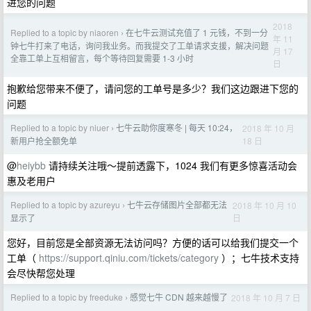
进您的问题
2018
Replied to a topic by niaoren
在七牛云测试充值了 1 元钱，不到一分
›
年 11
钟七牛打来了电话，询问我业务。而我提交了工单请求支援，解决问题
月 17
全靠工单上互相留言，每个等待回复需要 1-3 小时
日
抱歉给您带来不便了，请问您的工单号是多少？我们这边跟进下您的
问题
Replied to a topic by niuer
七牛云助你度寒冬 | 每天 10:24，
2018 年 10 月
›
18 日
新用户抢全额免单
@
heiybb
请持续关注哦～提前透露下，1024 我们有更多惊喜活动会
惠及老用户
Replied to a topic by azureyu
七牛云存储图片全部都无法
2018 年 10 月 10
›
日
显示了
您好，目前您是全部资源无法访问吗？方便的话可以给我们提交一个
工单（
https://support.qiniu.com/tickets/category
）；七牛技术支持
会尽快帮您处理
Replied to a topic by freeduke
感觉七牛 CDN 越来越慢了
2018 年 10 月 7 日
›