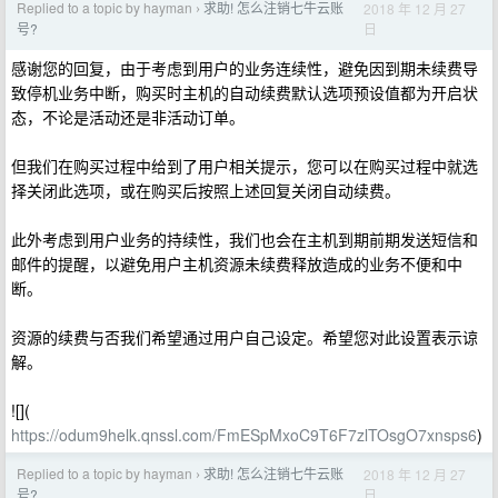
Replied to a topic by hayman
求助! 怎么注销七牛云账
2018 年 12 月 27
›
日
号?
感谢您的回复，由于考虑到用户的业务连续性，避免因到期未续费导
致停机业务中断，购买时主机的自动续费默认选项预设值都为开启状
态，不论是活动还是非活动订单。
但我们在购买过程中给到了用户相关提示，您可以在购买过程中就选
择关闭此选项，或在购买后按照上述回复关闭自动续费。
此外考虑到用户业务的持续性，我们也会在主机到期前期发送短信和
邮件的提醒，以避免用户主机资源未续费释放造成的业务不便和中
断。
资源的续费与否我们希望通过用户自己设定。希望您对此设置表示谅
解。
![](
https://odum9helk.qnssl.com/FmESpMxoC9T6F7zlTOsgO7xnsps6
)
Replied to a topic by hayman
求助! 怎么注销七牛云账
2018 年 12 月 27
›
日
号?