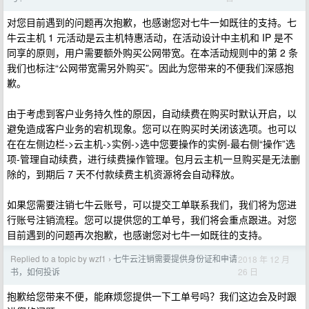
对您目前遇到的问题再次抱歉，也感谢您对七牛一如既往的支持。七
牛云主机 1 元活动是云主机特惠活动，在活动设计中主机和 IP 是不
同享的原则，用户需要额外购买公网带宽。在本活动规则中的第 2 条
我们也标注“公网带宽需另外购买”。因此为您带来的不便我们深感抱
歉。
由于考虑到客户业务持久性的原因，自动续费在购买时默认开启，以
避免造成客户业务的宕机现象。您可以在购买时关闭该选项。也可以
在在左侧边栏->云主机->实例->选中您要操作的实例-最右侧“操作”选
项-管理自动续费，进行续费操作管理。包月云主机一旦购买是无法删
除的，到期后 7 天不付款续费主机资源将会自动释放。
如果您需要注销七牛云账号，可以提交工单联系我们，我们将为您进
行账号注销流程。您可以提供您的工单号，我们将会重点跟进。对您
目前遇到的问题再次抱歉，也感谢您对七牛一如既往的支持。
Replied to a topic by wzf1
七牛云注销需要提供身份证和申请
2018 年 12 月
›
26 日
书，如何投诉
抱歉给您带来不便，能麻烦您提供一下工单号吗？我们这边会及时跟