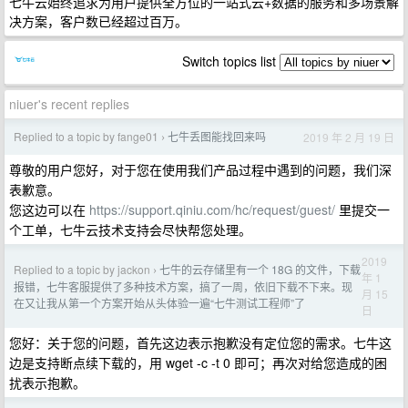
七牛云始终追求为用户提供全方位的一站式云+数据的服务和多场景解
决方案，客户数已经超过百万。
Switch topics list
niuer's recent replies
Replied to a topic by fange01
七牛丢图能找回来吗
2019 年 2 月 19 日
›
尊敬的用户您好，对于您在使用我们产品过程中遇到的问题，我们深
表歉意。
您这边可以在
https://support.qiniu.com/hc/request/guest/
里提交一
个工单，七牛云技术支持会尽快帮您处理。
2019
Replied to a topic by jackon
七牛的云存储里有一个 18G 的文件，下载
›
年 1
报错，七牛客服提供了多种技术方案，搞了一周，依旧下载不下来。现
月 15
在又让我从第一个方案开始从头体验一遍“七牛测试工程师”了
日
您好：关于您的问题，首先这边表示抱歉没有定位您的需求。七牛这
边是支持断点续下载的，用 wget -c -t 0 即可；再次对给您造成的困
扰表示抱歉。