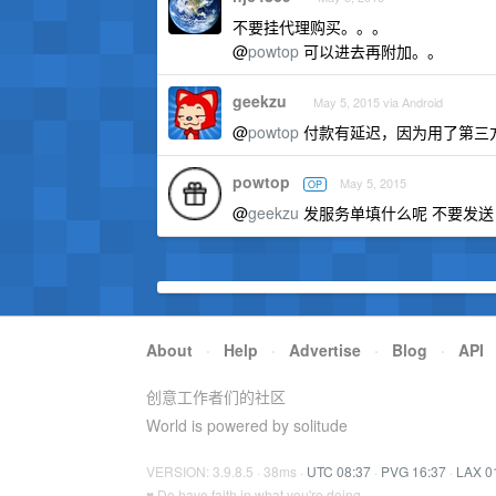
不要挂代理购买。。。
@
powtop
可以进去再附加。。
geekzu
May 5, 2015 via Android
@
powtop
付款有延迟，因为用了第三方
powtop
May 5, 2015
OP
@
geekzu
发服务单填什么呢 不要发送
About
·
Help
·
Advertise
·
Blog
·
API
创意工作者们的社区
World is powered by solitude
VERSION: 3.9.8.5 · 38ms ·
UTC 08:37
·
PVG 16:37
·
LAX 0
♥ Do have faith in what you're doing.