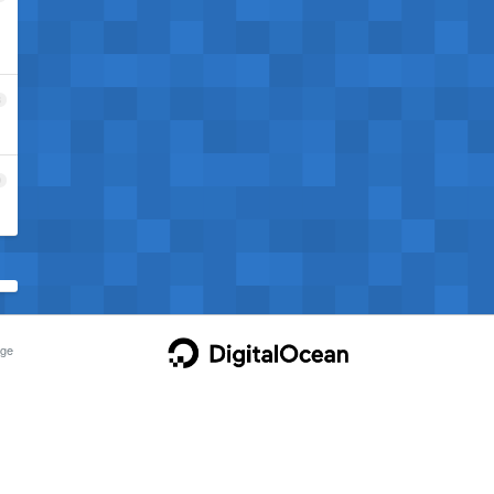
8
9
ge