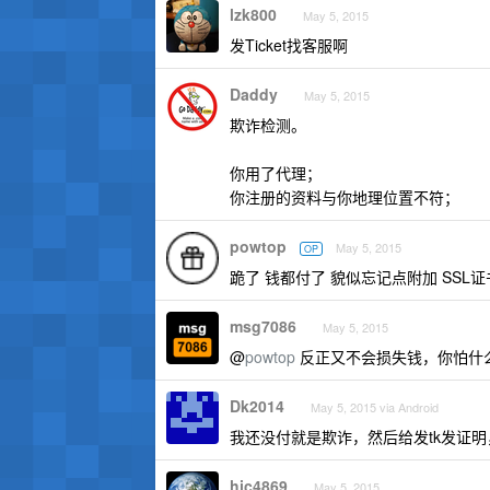
lzk800
May 5, 2015
发Ticket找客服啊
Daddy
May 5, 2015
欺诈检测。
你用了代理；
你注册的资料与你地理位置不符；
powtop
May 5, 2015
OP
跪了 钱都付了 貌似忘记点附加 SSL证书
msg7086
May 5, 2015
@
powtop
反正又不会损失钱，你怕什
Dk2014
May 5, 2015 via Android
我还没付就是欺诈，然后给发tk发证明
hjc4869
May 5, 2015