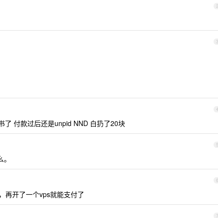
了 付款过后还是unpid NND 白扔了20块
么。
，再开了一个vps就能支付了