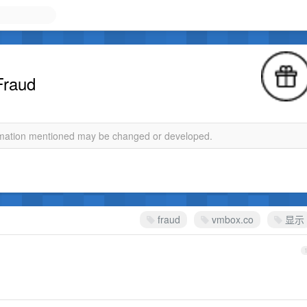
aud
ormation mentioned may be changed or developed.
fraud
vmbox.co
显示