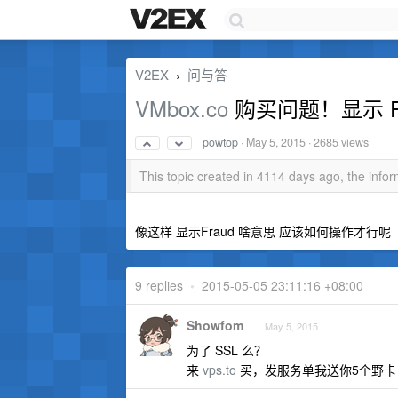
V2EX
问与答
›
VMbox.co
购买问题！显示 Fr
powtop
·
May 5, 2015
· 2685 views
This topic created in 4114 days ago, the inf
像这样 显示Fraud 啥意思 应该如何操作才行呢
9 replies
•
2015-05-05 23:11:16 +08:00
Showfom
May 5, 2015
为了 SSL 么？
来
vps.to
买，发服务单我送你5个野卡