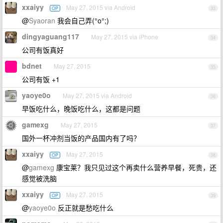
xxaiyy
May 27, 2015 via Android
OP
33
@
Syaoran
我会自己弄(°o°;)
dingyaguang117
May 27, 2015 via iPhone
34
公司有饭真好
bdnet
May 27, 2015
35
公司有饭 +1
yaoye0o
May 27, 2015 via Android
36
早饭吃什么，晚饭吃什么，这都是问题
gamexg
May 27, 2015
37
国外一杯冲剂当饭的产品国内有了吗？
xxaiyy
May 27, 2015
OP
38
@
gamexg
康宝莱？我只见过这个再卖什么营养早餐，死贵，还
感觉被洗脑
xxaiyy
May 27, 2015
OP
39
@
yaoye0o
反正就是愁吃什么