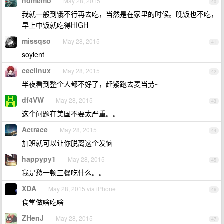
nomemo
May 28, 2015
40
我就一般到饿不行再去吃，当然是在家里的时候。晚饭也不吃，
早上中饭就吃得HIGH
missqso
May 28, 2015
41
soylent
ceclinux
May 28, 2015
42
半夜看到整个人都不好了，赶紧跑去麦当劳~
df4VW
May 28, 2015
43
这个问题在美国不要太严重。。
Actrace
May 28, 2015
44
加班就可以让你脱离这个发恼
happypy1
May 28, 2015
45
我是愁一顿三餐吃什么。。
XDA
May 28, 2015 via iPhone
46
食堂做啥吃啥
ZHenJ
May 28, 2015
47