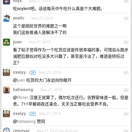
roys
May 27, 2015
18
吃soylent吧。话说每天中午吃什么真是个大难题。
zealic
May 27, 2015
19
这个是困扰世界的难题之一啊
我们这些普通人是解决不了的
juan
May 27, 2015
20
看了帖子觉得作为一个吃货应该是件很幸福的事，可惜自从跑步
减肥后貌似对吃没多大兴趣了，甚至是冷淡了，难道是矫枉过
正？
xxaiyy
May 27, 2015
OP
21
@
juan
吃货的大门永远向你敞开
hahasong
May 27, 2015
22
@
RIcter
汉堡王就算了，偶尔吃次还行。吉野家味道一般，但是
贵。711早餐销夜还凑合，天天当正餐吃会营养不良。
xxaiyy
May 27, 2015
OP
23
@
hahasong
赞同
cherrypi
May 27, 2015 via Android
24