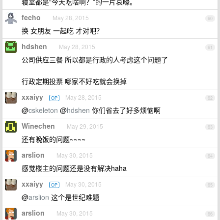
寝室都是“今天吃啥啊？”的一片哀嚎。
fecho
May 28, 2015
60
换 女朋友 一起吃 才对吧？
hdshen
May 28, 2015
61
公司供应三餐 所以都是行政的人考虑这个问题了
行政定期投票 哪家不好吃就会换掉
xxaiyy
May 28, 2015
OP
62
@
cskeleton
@
hdshen
你们省去了好多烦恼啊
Winechen
May 29, 2015
63
还有晚饭的问题~~~~
arslion
May 30, 2015
64
感觉楼主的问题还是没有解决haha
xxaiyy
May 30, 2015
OP
65
@
arslion
这个是世纪难题
arslion
May 30, 2015
66