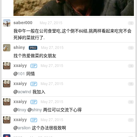
saber000
May 27, 2015
12
我中午一般在公司食堂吃,这个倒不纠结,挑两样看起来吃完不会
死掉的菜就行了.
shiny
May 27, 2015
PRO
13
找个热爱做菜的女朋友
xxaiyy
May 27, 2015
OP
14
@
101
同情
xxaiyy
May 27, 2015
OP
15
@
acwind
我加入
xxaiyy
May 27, 2015
OP
16
@
linxy
@
shiny
两位可以交流下心得
xxaiyy
May 27, 2015
OP
17
@
arslion
这个办法很极致啊