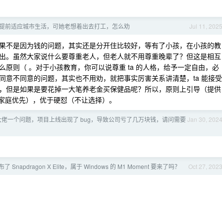
提前适应城市生活，可她老想着出去打工，怎么劝
Jul 11, 202
果不是因为钱的问题，其实还是分开住比较好，等有了小孩，在小孩的教
出。虽然大家说什么要尊重老人，但老人就不用尊重晚辈了？但这是相互
原则（ 。对于小孩教育，你可以说尊重 ta 的人格，给予一定自由，必
同意不同意的问题，其实也不用劝，就把事实厉害关系讲清楚，ta 能接受
，但是如果是要花掉一大笔养老金买保健品呢？所以，原则上引导（提供
已家庭优先），优于硬怼（不让选择）。
佬一个问题，项目上线出现了 bug，导致公司亏了几万块钱，请问需要
Jan 30, 202
Snapdragon X Elite，属于 Windows 的 M1 Moment 要来了吗？
Oct 27, 202