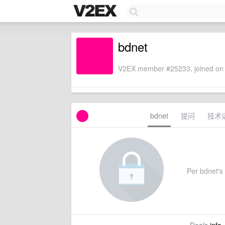
bdnet
V2EX member #25233, joined on 
bdnet
提问
技术
Per bdnet's 