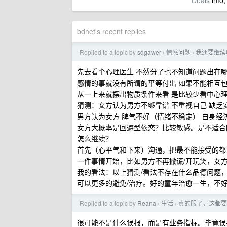
Deals
info,
bdnet's recent replies
Replied to a topic by
sdgawer
情感问题
我还要继续
›
›
先去看个心理医生 不然分了也不知道问题出在
感情的事就没有所谓的平等付出 如果不能相互包
从一上来就摆出物质条件来看 是比较少看中心
猜测：女方认为男方不够靠谱 不重视自己 缺乏
男方认为女方 脾气不好（情绪不稳定） 自身经
女方大概率是回避型依恋？比较敏感。是不适合
怎么继续？
首先（心平气和下来）沟通，把最不能接受的都
一件事情开始，比如男方不再撒谎/开玩笑，女方
我的看法：以上猜测/看法不存在什么品德问题
可以更多的避免/治疗。好的童年治愈一生，不
Replied to a topic by
Reana
生活
真的服了，这都要封
›
›
很可能不是什么误报，而是有业务指标。毕竟误