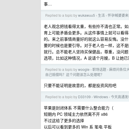
事…
Replied to a topic by
wukawuu5
生活
怀孕喊婆婆来
›
›
老人观念把钱看得太重，有些拎不清也正常。如
育上可能矛盾会更多。从这件事情上就可以看得
的。来之前事情商量好的就这么容易反悔。没什么
要的时候也是要引导。对于老人也一样，这不是
就行。总不能老人坚持买保健品，尊重，没问题
选项，比如这种情况，A 说请个月嫂，B 让她
Replied to a topic by
woogle
职场话题
麻烦问各位大
›
›
自己赔偿吗？这个问题该怎么处理呢？
只要不能证明是故意的，都是投资风险吧
Replied to a topic by
D33109
Windows
今天高通发布了 
›
›
苹果是封闭体系 不需要什么整合能力（
短期内 PC 领域主力依然离不开 x86
不过这给了更多的选择
以后可以看到更多的 Win 系 笔电 平板