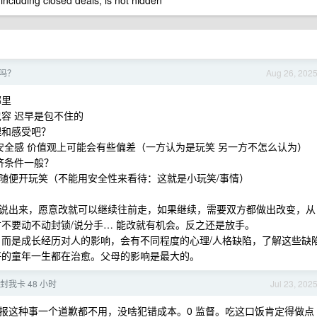
 including closed deals, is not hidden
吗？
Aug 26, 202
哪里
容 迟早是包不住的
理和感受吧？
安全感 价值观上可能会有些偏差（一方认为是玩笑 另一方不怎么认为）
济条件一般？
随便开玩笑（不能用安全性来看待：这就是小玩笑/事情）
说出来，愿意改就可以继续往前走，如果继续，需要双方都做出改变，从
不要动不动封锁/说分手… 能改就有机会。反之还是放手。
，而是成长经历对人的影响，会有不同程度的心理/人格缺陷，了解这些缺
好的童年一生都在治愈。父母的影响是最大的。
我卡 48 小时
Jul 23, 202
报这种事一个道歉都不用，没啥犯错成本。0 监督。吃这口饭肯定得做点