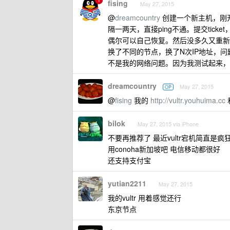
fising
May 27, 2015
@
dreamcountry
创建一个新主机，刚
隔一两天，直接ping不通。提交ticke
偶尔可以自己恢复。然后没多久又重新
换了不同的节点，换了N次IP地址，问
不是我的网络问题。因为我测试起来，全
dreamcountry
May 27, 2015
OP
@
fising
我的
http://vultr.youhuima.cc
bilok
May 27, 2015 via iPhone
不要再推荐了 最近vultr宕机简直是
用conoha新加坡吧 电信移动都很好
还支持支付宝
yutian2211
May 27, 2015
我的vultr 用着感觉还行
东京节点