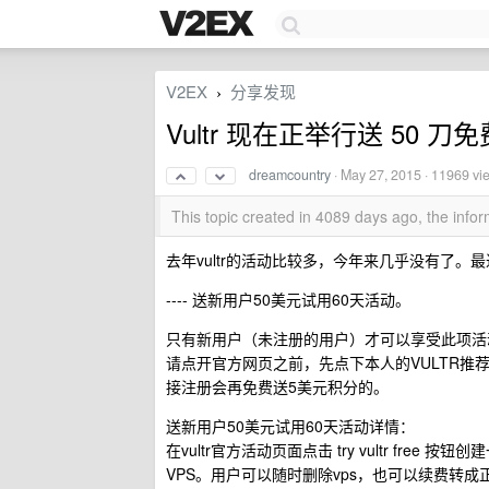
V2EX
分享发现
›
Vultr 现在正举行送 50 刀
dreamcountry
·
May 27, 2015
· 11969 vi
This topic created in 4089 days ago, the inf
去年vultr的活动比较多，今年来几乎没有了。最
---- 送新用户50美元试用60天活动。
只有新用户（未注册的用户）才可以享受此项活
请点开官方网页之前，先点下本人的VULTR推
接注册会再免费送5美元积分的。
送新用户50美元试用60天活动详情：
在vultr官方活动页面点击 try vultr fre
VPS。用户可以随时删除vps，也可以续费转成