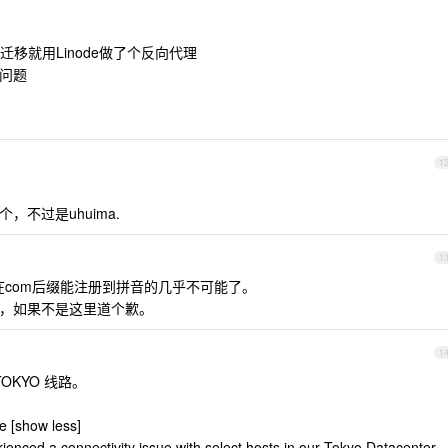
移就用Linode做了个反向代理
出问题
1
，不过是uhuima.
1
com后缀能注册到拼音的几乎不可能了。
：），如果不是这里道个歉。
1
OKYO 线路。
 [show less]
nced a connectivity issue with select hosts in our Tokyo Datacenter.