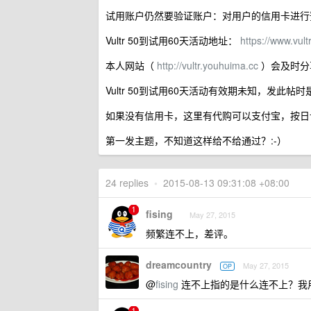
试用账户仍然要验证账户：对用户的信用卡进行
Vultr 50到试用60天活动地址：
https://www.vultr
本人网站（
http://vultr.youhuima.cc
）会及时分享
Vultr 50到试用60天活动有效期未知，发此帖
如果没有信用卡，这里有代购可以支付宝，按日计费
第一发主题，不知道这样给不给通过？:-）
24 replies
•
2015-08-13 09:31:08 +08:00
fising
May 27, 2015
频繁连不上，差评。
dreamcountry
May 27, 2015
OP
@
fising
连不上指的是什么连不上？我