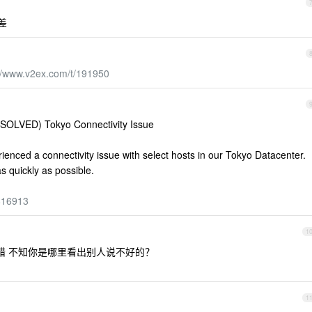
差
://www.v2ex.com/t/191950
 Tokyo Connectivity Issue
nced a connectivity issue with select hosts in our Tokyo Datacenter.
s quickly as possible.
6816913
1
错 不知你是哪里看出别人说不好的？
1