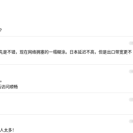
?
1
ver的，起先是不错，现在网络拥塞的一塌糊涂。日本延迟不高，但是出口带宽更不
1
。
话访问顺畅
1
1
在人太多！