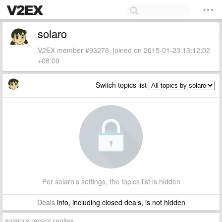
solaro
V2EX member #93278, joined on 2015-01-23 13:12:02
+08:00
Switch topics list
Per solaro's settings, the topics list is hidden
Deals
info, including closed deals, is not hidden
solaro's recent replies