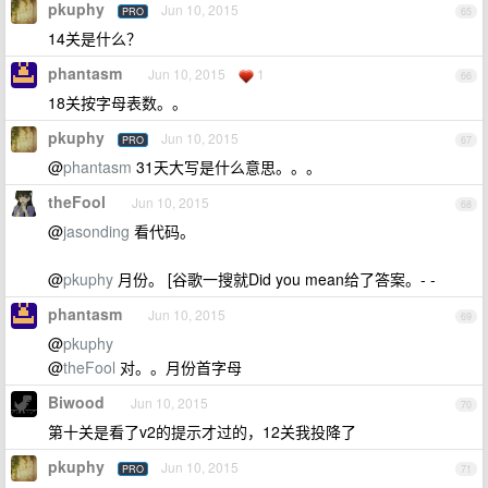
pkuphy
Jun 10, 2015
PRO
65
14关是什么？
phantasm
Jun 10, 2015
1
66
18关按字母表数。。
pkuphy
Jun 10, 2015
PRO
67
@
phantasm
31天大写是什么意思。。。
theFool
Jun 10, 2015
68
@
jasonding
看代码。
@
pkuphy
月份。 [谷歌一搜就Did you mean给了答案。- -
phantasm
Jun 10, 2015
69
@
pkuphy
@
theFool
对。。月份首字母
Biwood
Jun 10, 2015
70
第十关是看了v2的提示才过的，12关我投降了
pkuphy
Jun 10, 2015
PRO
71