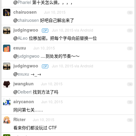
@
Phariel
第十关怎么搞，，，，
chairuosen
Jun 10, 2015
10
@
chairuosen
好吧自己解出来了
judgingwoo
Jun 10, 2015 via Android
OP
11
@
ALeo
位移加密。把每个字母向前替换一位
exuxu
Jun 10, 2015
12
@
judgingwoo
....到处发的节奏～～
judgingwoo
Jun 10, 2015 via Android
OP
13
@
exuxu
→_→
jwangkun
Jun 10, 2015
14
@
Delbert
找到方法了吗
airycanon
Jun 10, 2015
15
同问第七关……
RIcter
Jun 10, 2015
16
看来你们都没玩过 CTF