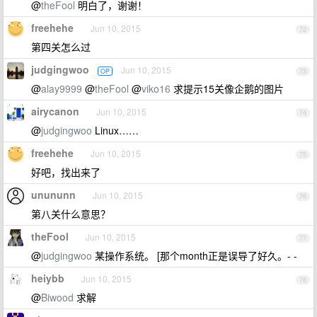
@
theFool
明白了，谢谢！
freehehe
Jun 10, 2015
72
第四关怎么过
judgingwoo
Jun 10, 2015
OP
73
@
alay9999
@
theFool
@
viko16
求提示15关像企鹅的图片
airycanon
Jun 10, 2015
74
@
judgingwoo
Linux……
freehehe
Jun 10, 2015
75
好吧，找出来了
unununn
Jun 10, 2015
76
第八关什么意思？
theFool
Jun 10, 2015
77
@
judgingwoo
某操作系统。 [那个month正是误导了好久。- -
heiybb
Jun 10, 2015
78
@
Biwood
求解