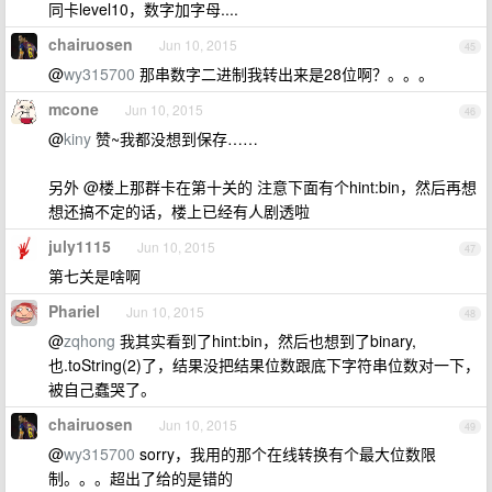
同卡level10，数字加字母....
chairuosen
Jun 10, 2015
45
@
wy315700
那串数字二进制我转出来是28位啊？。。。
mcone
Jun 10, 2015
46
@
kiny
赞~我都没想到保存……
另外 @楼上那群卡在第十关的 注意下面有个hint:bin，然后再想
想还搞不定的话，楼上已经有人剧透啦
july1115
Jun 10, 2015
47
第七关是啥啊
Phariel
Jun 10, 2015
48
@
zqhong
我其实看到了hint:bin，然后也想到了binary,
也.toString(2)了，结果没把结果位数跟底下字符串位数对一下，
被自己蠢哭了。
chairuosen
Jun 10, 2015
49
@
wy315700
sorry，我用的那个在线转换有个最大位数限
制。。。超出了给的是错的