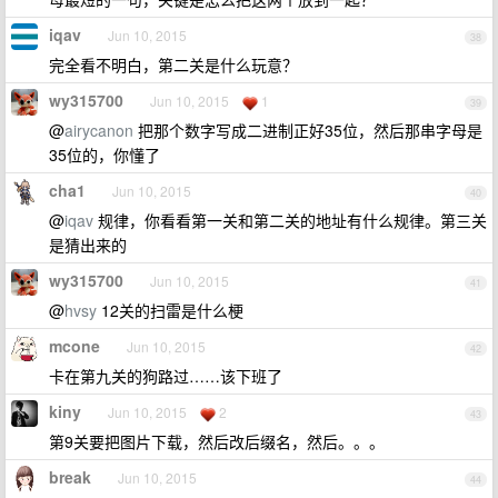
iqav
Jun 10, 2015
38
完全看不明白，第二关是什么玩意？
wy315700
Jun 10, 2015
1
39
@
airycanon
把那个数字写成二进制正好35位，然后那串字母是
35位的，你懂了
cha1
Jun 10, 2015
40
@
iqav
规律，你看看第一关和第二关的地址有什么规律。第三关
是猜出来的
wy315700
Jun 10, 2015
41
@
hvsy
12关的扫雷是什么梗
mcone
Jun 10, 2015
42
卡在第九关的狗路过……该下班了
kiny
Jun 10, 2015
2
43
第9关要把图片下载，然后改后缀名，然后。。。
break
Jun 10, 2015
44