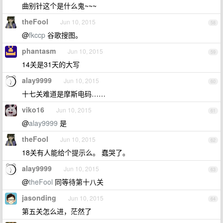
曲别针这个是什么鬼~~~
theFool
Jun 10, 2015
58
@
fkccp
谷歌搜图。
phantasm
Jun 10, 2015
59
14关是31天的大写
alay9999
Jun 10, 2015
60
十七关难道是摩斯电码……
viko16
Jun 10, 2015
61
@
alay9999
是
theFool
Jun 10, 2015
62
18关有人能给个提示么。 蠢哭了。
alay9999
Jun 10, 2015
63
@
theFool
同等待第十八关
jasonding
Jun 10, 2015
64
第五关怎么进，茫然了