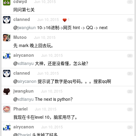
cdwyd
Jun 10, 2015
17
同问第七关
clanned
Jun 10, 2015
1
18
@
jwangkun
10->16进制->网页 hint -> QQ -> next
Mutoo
Jun 10, 2015
19
先 mark 晚上回去玩。
airycanon
Jun 10, 2015
20
@
xdtianyu
大神，还是没看懂，怎么破？
clanned
Jun 10, 2015
21
@
airycanon
提示说了数字是qq号码。。。搜索qq啊
jwangkun
Jun 10, 2015
22
@
xdtianyu
The next is python？
Phariel
Jun 10, 2015
23
我现在卡在level 10，脑浆用尽了。
airycanon
Jun 10, 2015
24
@
Phariel
头发掉了好多……