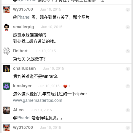
wy315700
Jun 10, 2015
3
@
Phariel
恩，现在到第八关了，那个图片
smallerpig
Jun 10, 2015
4
感觉跟躲猫猫似的.
到处找...想方设法的找...
Delbert
Jun 10, 2015
5
第七关 又是数字？
chairuosen
Jun 10, 2015
6
第九关难道不是winrar么
kinslayer
Jun 10, 2015
1
7
怎么这么像好几年前玩儿过的一个cipher
www.gamemastertips.com
ALeo
Jun 10, 2015
8
@
Phariel
没看懂啥意思。。
wy315700
Jun 10, 2015
9