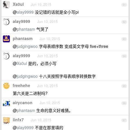
Xs0ul
Jun 10, 2015
91
@
alay9999
没记错的话就是全小写pi
alay9999
Jun 10, 2015
92
@
phantasm
气哭了
phantasm
Jun 10, 2015
93
@
judgingwoo
字母表顺序数 变成英文字母 five+three
alay9999
Jun 10, 2015
94
@
Xs0ul
是的，必须小写
@
judgingwoo
十八关按照字母表顺序转换数字
freehehe
Jun 10, 2015
95
第六关是二进制吗?
airycanon
Jun 10, 2015
96
@
phantasm
生命的意义好难猜。
linfx7
Jun 10, 2015
97
@
alay9999
不是在那里填的