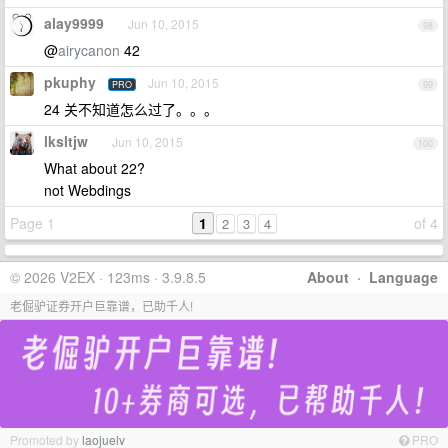
alay9999
Jun 10, 2015
98
@
airycanon
42
pkuphy
Jun 10, 2015
PRO
99
24 关不知道怎么过了。。。
lksltjw
Jun 10, 2015
100
What about 22?
not Webdings
Page 1
1
of 4
2
3
4
© 2026 V2EX · 123ms · 3.9.8.5
About
·
Language
老倔驴证券开户巨靠谱，已助千人!
Promoted by
laojuelv
PRO