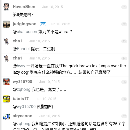
HavenShen
Jun 10, 2015
31
第9关是啥？
judgingwoo
Jun 10, 2015
OP
32
@
chairuosen
第九关不是winrar？
cha1
Jun 10, 2015
33
@
Phariel
提示：二进制
cha1
Jun 10, 2015
34
@
hvsy
一开始我一直在找“The quick brown fox jumps over the
lazy dog”到底有什么神秘的地方。。结果被自己蠢哭了
wy315700
Jun 10, 2015
35
@
zqhong
我也是，蠢哭了。。
tabris17
Jun 10, 2015
36
@
wy315700
凯撒加密
airycanon
Jun 10, 2015
37
@
zqhong
我知道是二进制啊，还知道这句话是包含所有26个字
母最短的一句，关键是怎么把这两个放到一起？