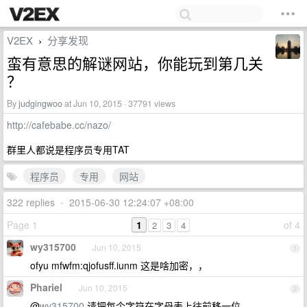
V2EX
分享发现
›
蛮有意思的解谜网站，你能玩到第几关
？
By
judgingwoo
at Jun 10, 2015 · 37791 views
http://cafebabe.cc/nazo/
群里人都说是程序员专用TAT
程序员
专用
网站
322 replies
•
2015-06-30 12:24:07 +08:00
Page 1
1
of 4
2
3
4
wy315700
Jun 10, 2015
1
ofyu mfwfm:qjofusff.iunm 这是啥加密，，
Phariel
Jun 10, 2015
2
@
wy315700
请把每个字符在字母表上往前移一位