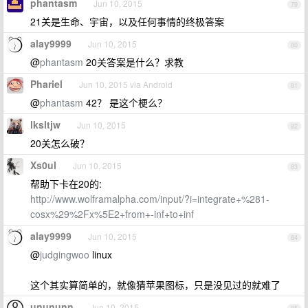
phantasm
Jun 10, 2015
79
21关是生命、宇宙，以及任何事情的终极答案
alay9999
Jun 10, 2015
80
@
phantasm
20关答案是什么？求教
Phariel
Jun 10, 2015 via Android
81
@
phantasm
42？ 是这个梗么？
lksltjw
Jun 10, 2015
82
20关怎么破？
Xs0ul
Jun 10, 2015
83
帮助下卡在20的:
http://www.wolframalpha.com/input/?i=integrate+%281-
cosx%29%2Fx%5E2+from+-inf+to+inf
alay9999
Jun 10, 2015
84
@
judgingwoo
linux
这个其实算简单的，就像猜苹果图标，只是没见过的就难了
unununn
Jun 10, 2015