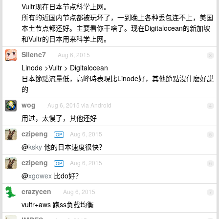
Vultr现在日本节点科学上网。
所有的近国内节点都被玩坏了，一到晚上各种丢包连不上，美国
本土节点都还好。主要看你干啥了。现在Digitalocean的新加坡
和Vultr的日本用来科学上网。
Slienc7
Aug 6, 2015
3
Linode >Vultr > Digitalocean
日本節點流量低，高峰時表現比Linode好，其他節點沒什麽好説
的
wog
Aug 6, 2015 via Android
4
用过，太慢了，其他还好
czipeng
Aug 6, 2015
OP
5
@
ksky
他的日本速度很快？
czipeng
Aug 6, 2015
OP
6
@
xgowex
比do好？
crazycen
Aug 6, 2015
7
vultr+aws 跑ss负载均衡