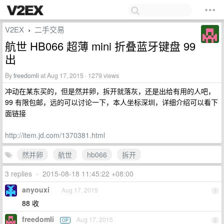
V2EX
二手交易
›
航世 HB066 超薄 mini 折叠蓝牙键盘 99
出
By
freedomli
at Aug 17, 2015 · 1279 views
冲动在某东买的，但是然并卵，拆开就落灰，还是出给有用的人吧，
99 有限包邮，远的可以讨论一下，本人坐标深圳，详细介绍可以看下
面链接
http://item.jd.com/1370381.html
然并卵
航世
hb066
拆开
3 replies
•
2015-08-18 11:45:22 +08:00
anyouxi
Aug 17, 2015
1
88 收
freedomli
Aug 17, 2015
OP
2