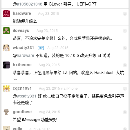
@
a1058021348
用 CLover 引导， UEFI+GPT
hardware
Aug 23, 2015
3
能随便升级么
iloveayu
Aug 23, 2015
4
恭喜，不追求完美变频什么的，台式黑苹果还是很爽的。
wbsdty331
Aug 23, 2015
OP
5
@
hardware
不知道，装的是 10.10.5 改天升级 El 试试
hxtheone
Aug 23, 2015
6
恭喜恭喜，正在用黑苹果给 LZ 回帖，欢迎入 Hackintosh 大坑
~~
cqcn1991
Aug 23, 2015 via iPhone
7
@
wbsdty331
好 nb...哇自己搞不定淘宝了，结果变色龙引导声
卡还是跪了
goodbest
Aug 24, 2015
8
希望 iMessage 功能安好
yujia
Aug 24, 2015
9