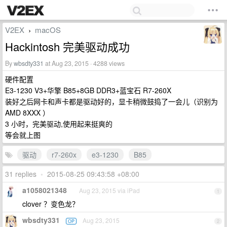
V2EX
macOS
›
Hackintosh 完美驱动成功
By
wbsdty331
at Aug 23, 2015 · 4288 views
硬件配置
E3-1230 V3+华擎 B85+8GB DDR3+蓝宝石 R7-260X
装好之后网卡和声卡都是驱动好的，显卡稍微鼓捣了一会儿（识别为
AMD 8XXX ）
3 小时，完美驱动,使用起来挺爽的
等会就上图
驱动
r7-260x
e3-1230
B85
31 replies
•
2015-08-25 09:43:58 +08:00
a1058021348
Aug 23, 2015 via iPad
1
clover ？变色龙？
wbsdty331
Aug 23, 2015
OP
2