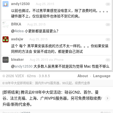
andy12530
Aug 25, 2015
28
以前也搞过，不过黑苹果感觉没啥意义，除了浪费时间。。。。
硬件跟不上，仅仅是软件也体验不到它的爽。
BRKA
Aug 25, 2015
29
@
Aidea
小更新都是直接更么？
asdsjw
Aug 25, 2015
30
这个 每个 黑苹果安装系统的方式不太一样的。。。你如果安装
同样的方法会 安装不成功的，都是要自己测试
bleaker
Aug 25, 2015 via iPhone
31
@
andy12530
大多数人装黑果不就是因为觉得 Mac 性能不够么
© 2026 V2EX · 62ms · 3.9.8.5
About
·
Language
618年中大促即将结束：国内外VPS服务器，99元起，续费代金券
[即将结束] 腾讯云618年中大促活动：硅谷CN2、首尔、曼
›
谷、法兰克福、上海、广州VPS服务器，另可免费领取续费/
升级/新购代金券。
Promoted by
id7368
PRO