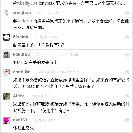
@
wbsdty331
tonymax 要求你先有一台苹果…这个毫无办法…
zonghua
Aug 24, 2015
22
@
karlakte
折腾黑苹果肯定免不了通宵，还是不要碰好，简直像
毒品，浪费生命。
52think
Aug 24, 2015
23
配置差不多， LZ 教程有吗？
kokutou
Aug 24, 2015 via Android
24
10.10.5 完美的发来贺电
cnnblike
Aug 24, 2015 via Android
25
如果不是必要的话，直接放虚拟机里面好了。如果真的有必要的
话，买 mac mini 不比自己弄黑苹果省心多了
Aidea
Aug 24, 2015
26
家里和公司的电脑都被我弄成了黑果，除了偶尔系统大更新的时
候折腾一下，已使用半年有余~
csx163
Aug 24, 2015
27
休眠正常么