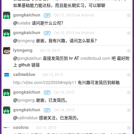
如果基础能力能达标，而且能长期实习，可以聊聊
gongkaichun
Oct 12, 2015 via Android
OP
3
@
iuxlabs
请问是什么公司？
gongkaichun
Oct 12, 2015 via Android
OP
4
@
lynngeng
谢谢，我有兴趣，请问怎么联系？
lynngeng
Oct 12, 2015
5
@
gongkaichun
直接发简历到 hr AT
creditcloud.com
吧 最好附
上 github 链接
callmeblue
Oct 13, 2015
6
http://v2ex.com/t/223555#reply11
有兴趣可发简历到邮箱
gongkaichun
Oct 13, 2015
OP
7
@
lynngeng
谢谢，已发简历。
gongkaichun
Oct 14, 2015
OP
8
@
callmeblue
感谢关注，已发简历。
coolcto
Oct 15, 2015
9