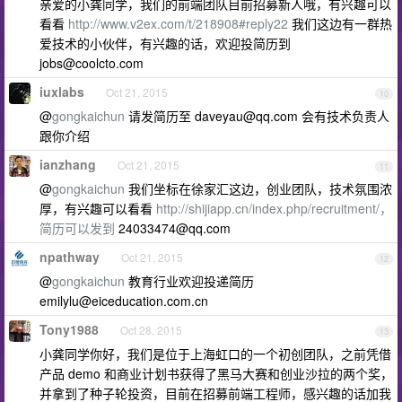
亲爱的小龚同学，我们的前端团队目前招募新人哦，有兴趣可以
看看
http://www.v2ex.com/t/218908#reply22
我们这边有一群热
爱技术的小伙伴，有兴趣的话，欢迎投简历到
jobs@coolcto.com
iuxlabs
Oct 21, 2015
10
@
gongkaichun
请发简历至
daveyau@qq.com
会有技术负责人
跟你介绍
ianzhang
Oct 21, 2015
11
@
gongkaichun
我们坐标在徐家汇这边，创业团队，技术氛围浓
厚，有兴趣可以看看
http://shijiapp.cn/index.php/recruitment/，
简历可以发到
24033474@qq.com
npathway
Oct 21, 2015
12
@
gongkaichun
教育行业欢迎投递简历
emilylu@eiceducation.com.cn
Tony1988
Oct 28, 2015
13
小龚同学你好，我们是位于上海虹口的一个初创团队，之前凭借
产品 demo 和商业计划书获得了黑马大赛和创业沙拉的两个奖，
并拿到了种子轮投资，目前在招募前端工程师，感兴趣的话加我