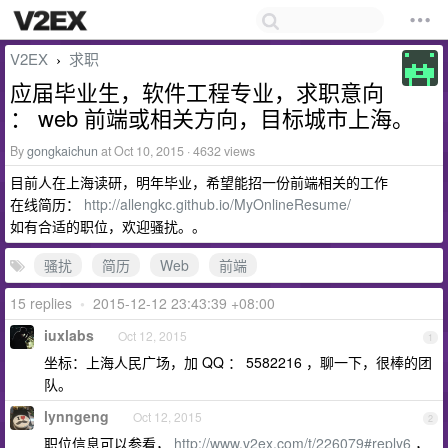
V2EX
求职
›
应届毕业生，软件工程专业，求职意向
： web 前端或相关方向，目标城市上海。
By
gongkaichun
at Oct 10, 2015 · 4632 views
目前人在上海读研，明年毕业，希望能招一份前端相关的工作
在线简历：
http://allengkc.github.io/MyOnlineResume/
如有合适的职位，欢迎骚扰。。
骚扰
简历
Web
前端
15 replies
•
2015-12-12 23:43:39 +08:00
iuxlabs
Oct 12, 2015
1
坐标：上海人民广场，加 QQ ： 5582216 ，聊一下，很棒的团
队。
lynngeng
Oct 12, 2015
2
职位信息可以参看，
http://www.v2ex.com/t/226079#reply6
，