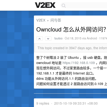
V2EX
问与答
›
Owncloud 怎么从外网访问
tuutoo
·
Oct 18, 2015
via Android · 1197
This topic created in 3947 days ago, the inf
整了个树莓派 2 装了 Ubuntu ，接 usb 硬盘。刚
owncloud 地址是
https://192.168.0.109
，内网
现在想外网访问，不过家里路由较多，一个接一个。网关路由.
192.168.1.1 才是最终的 Internet 出口。
ddns 功能从外网访问.1.1 的路由没问题。
问题如何设置才能透过 2 层路由访问到.0.109 上的 
9 replies
•
2015-10-19 09:33:31 +08:00