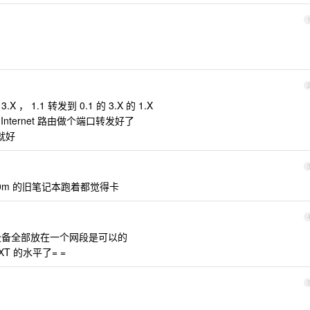
3.X ， 1.1 转发到 0.1 的 3.X 的 1.X
nternet 路由做个端口转发好了
下就好
450m 的旧笔记本跑着都觉得卡
里设备全部放在一个网段是可以的
XT 的水平了= =