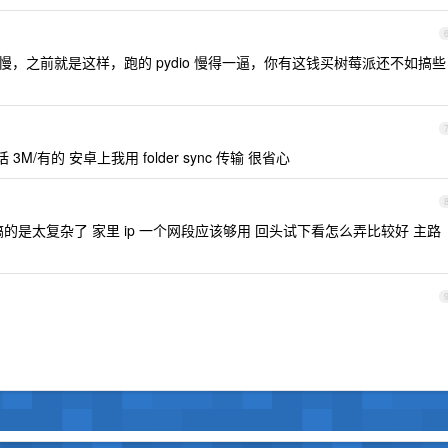
 很慢，之前就是这样，跑的 pydio 慢得一逼，你有这钱买树莓派还不如搞些
M/有的 安卓上我用 folder sync 传输 很省心
的是太复杂了 家里 ip 一个网段应该够用 回头试下看怎么弄比较好 主路