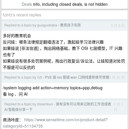
Deals
info, including closed deals, is not hidden
fzinfz's recent replies
Replied to a topic by guoguobaba
教育孩子失败
6 月 9 日
›
多好的教育机会
反问娃：哪条法律规定翻墙违法了，激起娃学习法律兴趣
如果娃说 [非法信道] ，掏出网络基础，教下 OSI 七层模型，IT 兴趣
也有了
如果娃说有很多处罚案例呢，掏出行政复议/诉讼法，让娃知道对处罚
不服是可以反抗的
Replied to a topic by n2l
PVE 装 ros 拔插 wan 口网线重新拨号很慢
5 月 20 日
›
/system logging add action=memory topics=ppp,debug
看 log 、问 AI
Replied to a topic by dreamkuo
谁有没有可以用来记账的工作流或者
5 月 1
›
日
AI 智能体分享一下
商汤咔皮：
https://www.sensetime.com/cn/product-detail?
categoryId=51134735