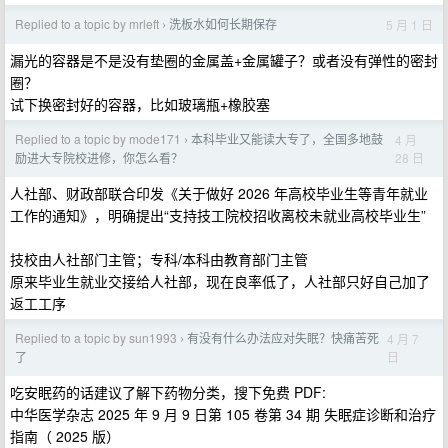
Replied to a topic by mrleft
洗板水如何长期保存
5 月 1 日
›
漏光的容器是不是没有垫圈的金属盖+金属罐子？或者没有弹性的密封
圈？
试下换密封好的容器，比如玻璃瓶+橡胶塞
Replied to a topic by mode171
本科毕业又能读大专了，全国多地鼓
4 月
›
28 日
励进大专院校进修，你怎么看？
人社部、财政部联合印发《关于做好 2026 年高校毕业生等青年就业
工作的通知》，明确提出“支持技工院校招收离校未就业高校毕业生”
技校由人社部门主管；专科/本科由教育部门主管
原来毕业生就业交接给人社部，现在良率低了，人社部只好自己加了
返工工序
Replied to a topic by sun1993
有没有什么办法应对失眠？快痛苦死
4 月 7
›
日
了
吃安眠药的话建议了解下药物分类，搜下免费 PDF:
中华医学杂志 2025 年 9 月 9 日第 105 卷第 34 期 失眠症诊断和治疗
指南（ 2025 版）