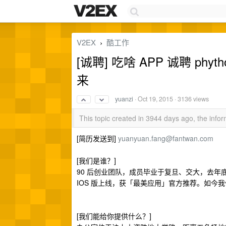
V2EX
酷工作
›
[诚聘] 吃啥 APP 诚聘 p
来
yuanzi
·
Oct 19, 2015
· 3136 views
This topic created in 3944 days ago, the inf
[简历发送到]
yuanyuan.fang@fantwan.com
[我们是谁？]
90 后创业团队，成员毕业于复旦、交大，去年底
IOS 版上线，获「最美应用」官方推荐。如今
[我们能给你提供什么？]