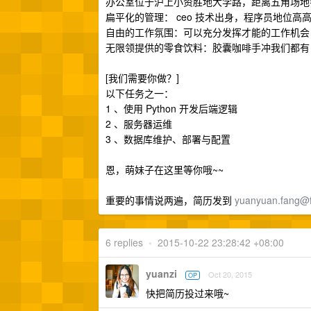
办公室位于沪上小资胜地大学路，距离五角场地铁站
扁平化的管理： ceo 技术出身，程序员地位高
自由的工作氛围：可以充分发挥才能的工作机会
无限领提供的零食饮料：胶囊咖啡手冲我们都有
[我们需要你做？]
以下任务之一：
1 、使用 Python 开发后端逻辑
2 、服务器运维
3 、数据库维护、部署与配置
恩，萌妹子在这里等你哦~~
重要的事情说两遍，简历发到
yuanyuan.fang@
6 replies
•
2015-10-22 23:28:42 +08:00
yuanzi
Oct 20, 2015
OP
快把简历投过来哦~