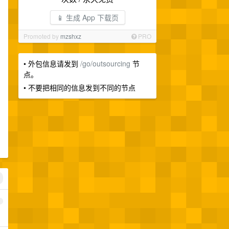
📱 生成 App 下载页
Promoted by
mzshxz
PRO
• 外包信息请发到
/go/outsourcing
节
点。
• 不要把相同的信息发到不同的节点
1