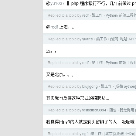
@
yu1027
非 php 程序猿行不行，几年前做过 
Replied to a topic by
redf
酷工作
Python/ 前端工程
›
›
@
redf
上海。。
Replied to a topic by
yuanzi
酷工作
[诚聘] 吃啥 A
›
›
远。。
Replied to a topic by
redf
酷工作
Python/ 前端工程
›
›
又是北京。。。
Replied to a topic by
biujigong
酷工作
[成都 pyt
›
›
其实我也反感这种形式的招聘贴...
Replied to a topic by
fdsfsdfsdf3334
随想
我觉得用 
›
›
我觉得用py3的人就是剃头留辫子的人....呃呃哦
Replied to a topic by
ngf
酷工作
[北京]金融创业公司找前
›
›