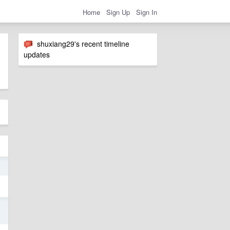
Home
Sign Up
Sign In
shuxiang29's recent timeline
updates
7
7