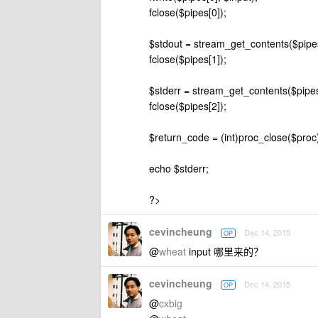
fclose($pipes[0]);
$stdout = stream_get_contents($pipes
fclose($pipes[1]);
$stderr = stream_get_contents($pipes
fclose($pipes[2]);
$return_code = (int)proc_close($proc
echo $stderr;
?>
cevincheung
Dec 14, 2015
OP
@
wheat
input 哪里来的？
cevincheung
Dec 14, 2015
OP
@
cxbig