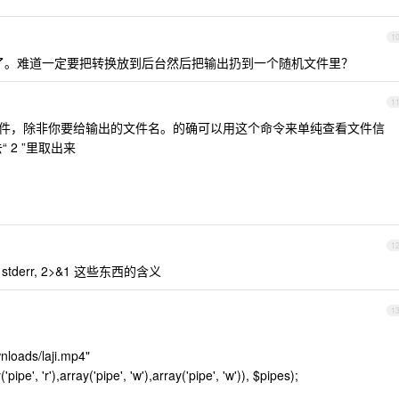
1
了。难道一定要把转换放到后台然后把输出扔到一个随机文件里？
1
指定输入文件，除非你要给输出的文件名。的确可以用这个命令来单纯查看文件信
“ 2 ”里取出来
1
, stderr, 2>&1 这些东西的含义
1
wnloads/laji.mp4"
e', 'r'),array('pipe', 'w'),array('pipe', 'w')), $pipes);