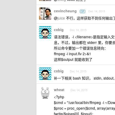
cevincheung
Dec 14, 2015
OP
@
juice
不行，这样获取不到任何输出
cxbig
Dec 14, 2015
语法错误，-i <filename>是
息，不过，输出都在 stderr 里，你要去
所以命令要加一个错误信息转向：
ffmpeg -i input.flv 2>&1
这样$output 就能收到了
cxbig
Dec 14, 2015
补一下相关 bash 知识， stdin, stdout
wheat
Dec 14, 2015
<?php
$cmd = "/usr/local/bin/ffmpeg -i ~/Do
$proc = proc_open($cmd, array(array('pip
fwrite($pipes[0], $input);