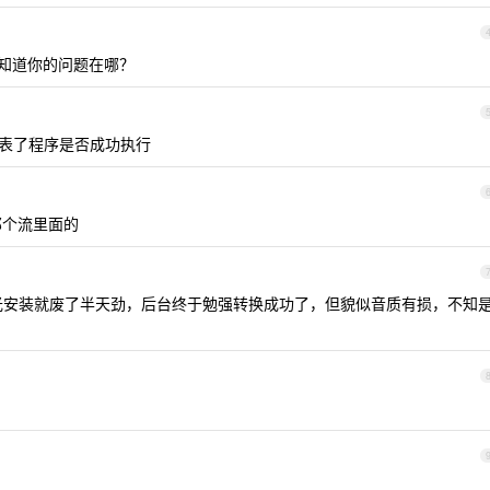
么知道你的问题在哪？
个值代表了程序是否成功执行
 那个流里面的
式的，光安装就废了半天劲，后台终于勉强转换成功了，但貌似音质有损，不知