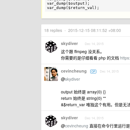
var_dump
(
$output
);
var_dump
(
$return_val
);
18 replies
•
2015-12-15 08:11:52 +08:00
skydiver
Dec 14, 2015
这个跟 ffmpeg 没关系。
你需要的是仔细看看 php 的文档
https
cevincheung
Dec 14, 2015
OP
@
skydiver
output 始终是 array(0) {}
return 始终是 string(0) ""
&$return_var 唯独这个有用。但是无
skydiver
Dec 14, 2015
@
cevincheung
直接在命令行里运行是