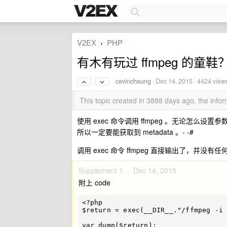
V2EX
PHP
›
有木有玩过 ffmpeg 的童鞋
cevincheung
·
Dec 14, 2015
· 4424 view
This topic created in 3888 days ago, the inf
使用 exec 命令调用 ffmpeg 。无论怎
所以一定要能获取到 metadata 。- -#
调用 exec 命令 ffmpeg 直接输出了，并没有任何
Supplement 1 ·
Dec 14, 2015
附上 code
<?php
$return
=
exec
(
__DIR__
.
"/ffmpeg -i
var_dump
(
$return
);