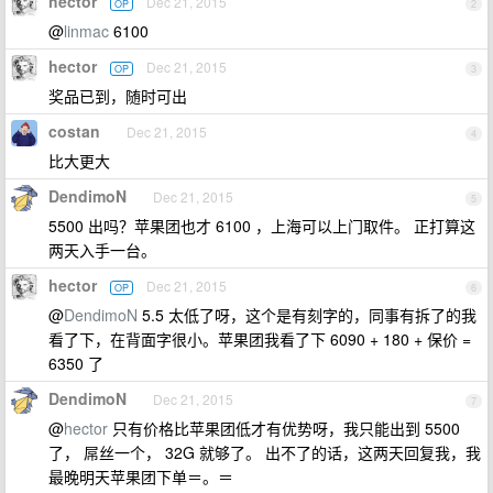
hector
Dec 21, 2015
OP
2
@
linmac
6100
hector
Dec 21, 2015
OP
3
奖品已到，随时可出
costan
Dec 21, 2015
4
比大更大
DendimoN
Dec 21, 2015
5
5500 出吗？苹果团也才 6100 ，上海可以上门取件。 正打算这
两天入手一台。
hector
Dec 21, 2015
OP
6
@
DendimoN
5.5 太低了呀，这个是有刻字的，同事有拆了的我
看了下，在背面字很小。苹果团我看了下 6090 + 180 + 保价 =
6350 了
DendimoN
Dec 21, 2015
7
@
hector
只有价格比苹果团低才有优势呀，我只能出到 5500
了， 屌丝一个， 32G 就够了。 出不了的话，这两天回复我，我
最晚明天苹果团下单＝。＝