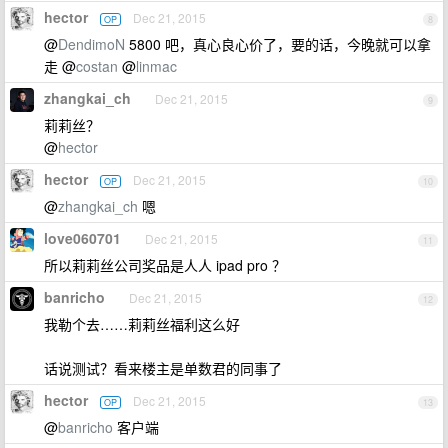
hector
Dec 21, 2015
OP
8
@
DendimoN
5800 吧，真心良心价了，要的话，今晚就可以拿
走 @
costan
@
linmac
zhangkai_ch
Dec 21, 2015
9
莉莉丝？
@
hector
hector
Dec 21, 2015
OP
10
@
zhangkai_ch
嗯
love060701
Dec 21, 2015
11
所以莉莉丝公司奖品是人人 ipad pro ？
banricho
Dec 21, 2015
12
我勒个去……莉莉丝福利这么好
话说测试？看来楼主是单数君的同事了
hector
Dec 21, 2015
OP
13
@
banricho
客户端