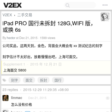
V2EX
二手交易
›
iPad PRO 国行未拆封 128G,WIFI 版，
或换 6s
By
hector
at Dec 21, 2015 · 1599 views
公司奖品，这两天到，金色，背面会大概会有 xx 测试纪念的刻字
刻字估计不太好出，放着慢慢出吧，上海可面交。
Supplement 1 · 2015 年 12 月 21 日
上海面交 5800
刻字
面交
拆封
国行
23 replies
•
2015-12-29 11:29:35 +08:00
linmac
Dec 21, 2015
1
怎么没有价格