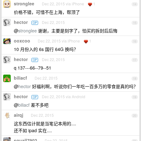
stronglee
Dec 22, 2015 via iPhone
1
14
价格不错，可惜不在上海，帮顶了
hector
Dec 22, 2015
OP
15
@
stronglee
谢谢，主要是刻字了，怕买的拆封后后悔
ooxcoo
Dec 22, 2015 via iPhone
1
16
10 月份入的 6s 国行 64G 换吗？
hector
Dec 22, 2015
OP
17
q 137---66--79--51
biliacf
Dec 22, 2015
18
@
hector
好福利啊，听说你们一年吃一百多万的零食是真的吗？
hector
Dec 22, 2015 via Android
OP
19
@
biliacf
差不多吧
airqj
Dec 22, 2015
20
这东西估计就是当笔记本用的....
还不如 ipad 实在....
squall7902
Dec 22, 2015