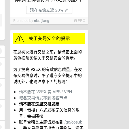
现在充值立返 20% 🎉
Promoted by
nicoljiang
PRO
在您初次进行交易之前，请点击上面的
黄色横条阅读关于交易安全的提示。
1
为了提高 V2EX 的有效信息质量，在发
布交易信息时，除了遵守安全提示中的
说明外，也请注意下面的规则：
2
请不要在 V2EX 卖 VPS / VPN
域名交易请发布到域名节点
请不要在这里交易发票
3
用「借楼」方式发布无关信息的账
号，会被降权
账号合租类主题请发布到
/go/cosub
二手交易是用于出售自用物件。请不
4