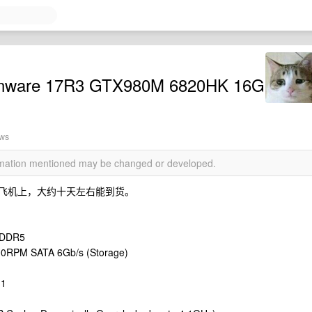
are 17R3 GTX980M 6820HK 16G
ews
ormation mentioned may be changed or developed.
内的飞机上，大约十天左右能到货。
GDDR5
00RPM SATA 6Gb/s (Storage)
.1