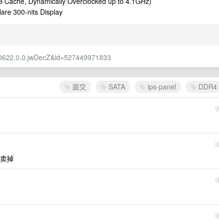
B Cache, Dynamically Overclocked up to 4.1GHz)
are 300-nits Display
00622.0.0.jwDecZ&id=527449971833
面交
SATA
ips-panel
DDR4
卖掉