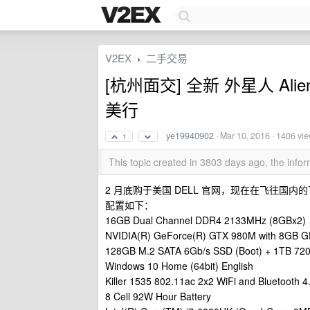
V2EX
二手交易
›
[杭州面交] 全新 外星人 Alienw
美行
ye19940902
·
Mar 10, 2016
· 1406 vi
1
This topic created in 3803 days ago, the inf
2 月底购于美国 DELL 官网，现在在飞往国
配置如下：
16GB Dual Channel DDR4 2133MHz (8GBx2)
NVIDIA(R) GeForce(R) GTX 980M with 8GB 
128GB M.2 SATA 6Gb/s SSD (Boot) + 1TB 72
Windows 10 Home (64bit) English
Killer 1535 802.11ac 2x2 WiFi and Bluetooth 4
8 Cell 92W Hour Battery