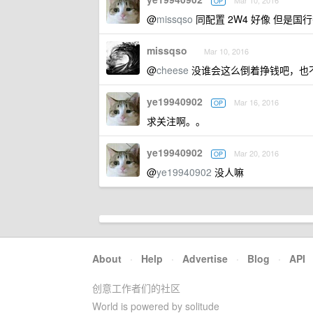
Mar 10, 2016
OP
@
missqso
同配置 2W4 好像 但是国行有
missqso
Mar 10, 2016
@
cheese
没谁会这么倒着挣钱吧，也
ye19940902
Mar 16, 2016
OP
求关注啊。。
ye19940902
Mar 20, 2016
OP
@
ye19940902
没人嘛
About
·
Help
·
Advertise
·
Blog
·
API
创意工作者们的社区
World is powered by solitude