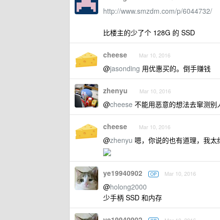
http://www.smzdm.com/p/6044732/
比楼主的少了个 128G 的 SSD
cheese
Mar 10, 2016
@
jasonding
用优惠买的。倒手赚钱
zhenyu
Mar 10, 2016
@
cheese
不能用恶意的想法去窜测别
cheese
Mar 10, 2016
@
zhenyu
嗯，你说的也有道理，我太
ye19940902
Mar 10, 2016
OP
@
holong2000
少手柄 SSD 和内存
ye19940902