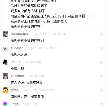
其中 B 体量比 AT 差得有点多了
后排力量好像都比较弱了
或多或少都有 BAT 影子
网易近期产品还是能抓人的,走好的话有可能和 B 拼一下
京东稳定上升暂时离不开腾讯给他拉人
乐视是看不懂的存在
theoractice
Apr 8, 2016 via Android
2
乐视是看不懂的存在+1
supman
Apr 8, 2016 via iPad
3
乐视水太深
kn007
Apr 8, 2016
4
不懂乐视
4679kun
Apr 8, 2016
5
作为 Acer 我感觉好爽
gimp
Apr 8, 2016 via Android
6
国家队，并不需要看懂
jings
Apr 8, 2016
7