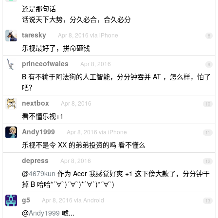
还是那句话
话说天下大势，分久必合，合久必分
taresky
Apr 8, 2016 via iPhone
8
乐视最好了，拼命砸钱
princeofwales
Apr 8, 2016
9
B 有不输于阿法狗的人工智能，分分钟吞并 AT ，怎么样，怕了
吧？
nextbox
Apr 8, 2016
10
看不懂乐视+1
Andy1999
Apr 8, 2016 via iPhone
11
乐视不是令 XX 的弟弟投资的吗 看不懂么
depress
Apr 8, 2016
12
@
4679kun
作为 Acer 我感觉好爽 +1 这下傍大款了，分分钟干
掉 B 哈哈*´∀`)´∀`)*´∀`)*´∀`)
g5
Apr 8, 2016 via Android
13
@
Andy1999
嘘...