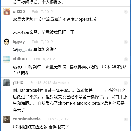
关于夜间模式，个人很反对。
uil330
Feb 17, 2012
4
uc最大优势时节省流量和连接速度比opera稳定。
未来有点玄啊，毕竟被腾讯盯上了
ligyxy
Feb 17, 2012
5
@
jay_chiu
具体怎么说？
chihuo
Feb 18, 2012
6
热衷mini的飘过....流量无所谓...喜欢界面小巧的...UC和QQ的都
有些眼花...
j1945
Feb 18, 2012 via Android
7
刚用android时候用过一阵子uc。。体验很差。。。虽然他们之
后改进了不少。。但对我来说已经不是第一选择了。。以前用原
生和海豚。。自从发布了chrome 4 android beta之后其他都是
浮云了
caonimahexie
Feb 18, 2012
8
UC附加的东西太多 看得眼花了