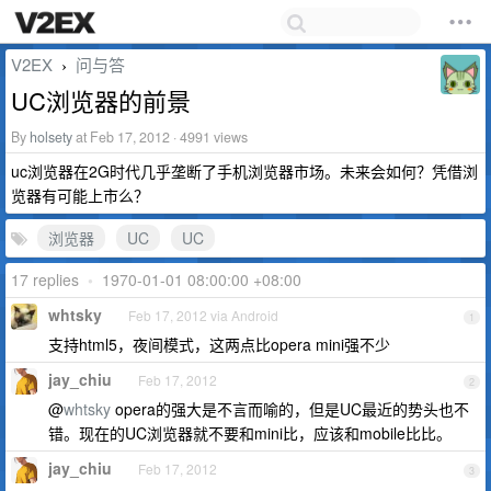
V2EX
问与答
›
UC浏览器的前景
By
holsety
at Feb 17, 2012 · 4991 views
uc浏览器在2G时代几乎垄断了手机浏览器市场。未来会如何？凭借浏
览器有可能上市么？
浏览器
UC
UC
17 replies
•
1970-01-01 08:00:00 +08:00
whtsky
Feb 17, 2012 via Android
1
支持html5，夜间模式，这两点比opera mini强不少
jay_chiu
Feb 17, 2012
2
@
whtsky
opera的强大是不言而喻的，但是UC最近的势头也不
错。现在的UC浏览器就不要和mini比，应该和mobile比比。
jay_chiu
Feb 17, 2012
3