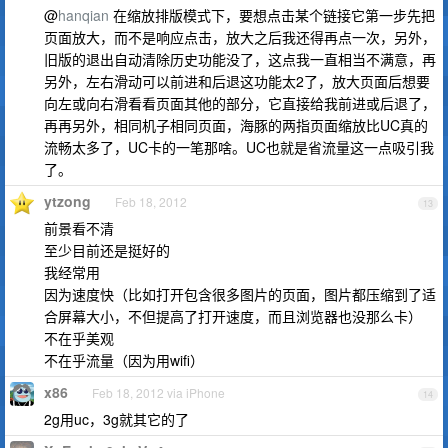
@
hanqian
在缩放排版模式下，要想点击某个链接它第一步先把
页面放大，而不是响应点击，放大之后我还得再点一次，另外，
旧版的退出自动清除历史功能没了，这点我一直相当不满意，再
另外，左右滑动可以前进和后退这功能太2了，放大页面后想要
向左或向右滑看看页面其他的部分，它直接给我前进或后退了，
再再另外，相同机子相同页面，海豚的两指页面缩放比UC真的
流畅太多了，UC卡的一笔那啥。UC也就是省流量这一点吸引我
了。
ytzong
Feb 18, 2012
13
前景看不清
至少目前还是挺好的
我经常用
因为速度快（比如打开包含很多图片的页面，图片都压缩到了适
合屏幕大小，不但提高了打开速度，而且浏览器也没那么卡）
不在乎美观
不在乎流量（因为用wifi）
x86
Feb 18, 2012 via iPhone
14
2g用uc，3g就其它的了