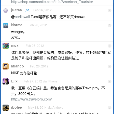
http://shop.samsonite.com/info/American_Tourister
just44
Feb 26, 2012
OP
4
@
berlinwall
Tumi是奢侈品啊.. 还不如买rimowa..
Notme
Feb 26, 2012
5
wenger。
皮实。
muxi
Feb 26, 2012
6
你们真奢侈，我都是买威豹，质量很好，便宜，拉杆箱最怕的就
是轮子和拉杆出问题，威豹还没让我纠结过
Mianco
Feb 26, 2012
7
NIKE也有拉杆箱
Elix
Feb 27, 2012 via iPhone
8
我一直用《在云端》里，乔治克鲁尼用的那款Travelpro，不
贵，3000出头。
http://www.travelpro.com/
ibolee
May 18, 2014 via Android
9