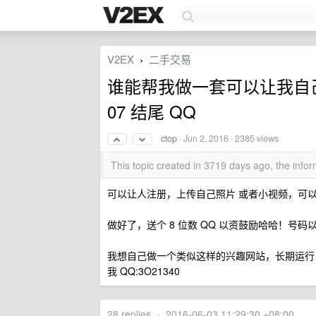
V2EX
二手交易
›
谁能帮我做一套可以让我自己
07 结尾 QQ
ctop
·
Jun 2, 2016
· 2385 views
This topic created in 3719 days ago, the inf
可以让人注册，上传自己照片 或者小视频，可
做好了，送个 8 位数 QQ 以资鼓励哈哈！号码以下三个
我想自己做一个类似这样的兴趣网站，长期运行
我 QQ:3O21340
28 replies
•
2016-06-03 11:29:30 +08:00