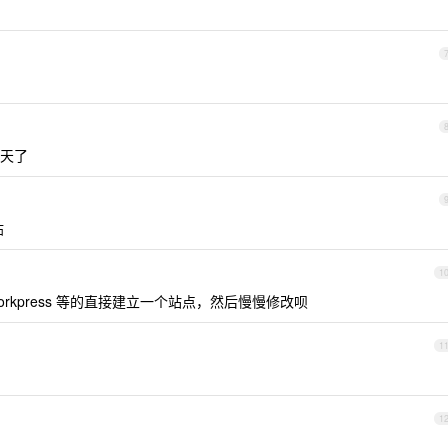
天了
帖
1
orkpress 等的直接建立一个站点，然后慢慢修改呗
1
1