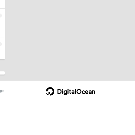
7
8
ge