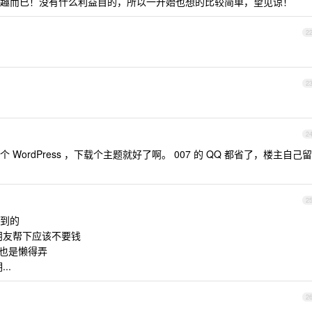
趣而已！没有什么利益目的，所以一开始也想的比较简单，望见谅！
2
2
2
ordPress ，下载个主题就好了啊。 007 的 QQ 都省了，楼主自己留
2
搜到的
朋友帮下应该不要钱
该也是懒得弄
..
2