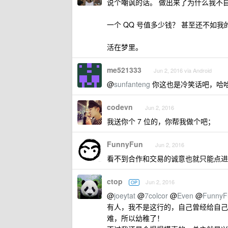
说个嘲讽的话。 做出来了为什么我不
一个 QQ 号值多少钱？ 甚至还不如我
活在梦里。
me521333
Jun 2, 2016 via Android
@
sunfanteng
你这也是冷笑话吧，哈
codevn
Jun 2, 2016
我送你个 7 位的，你帮我做个吧；
FunnyFun
Jun 2, 2016
看不到合作和交易的诚意也就只能点进来
ctop
Jun 2, 2016
OP
@
joeytat
@
7colcor
@
Even
@
FunnyF
有人，我不是这行的，自己曾经给自己的
难，所以幼稚了！