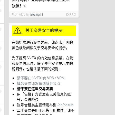
镜像！✨
1
Promoted by
frostpg11
PRO
2
在您初次进行交易之前，请点击上面的
黄色横条阅读关于交易安全的提示。
3
为了提高 V2EX 的有效信息质量，在发
布交易信息时，除了遵守安全提示中的
4
说明外，也请注意下面的规则：
请不要在 V2EX 卖 VPS / VPN
域名交易请发布到域名节点
请不要在这里交易发票
5
用「借楼」方式发布无关信息的账
号，会被降权
账号合租类主题请发布到
/go/cosub
二手交易是用于出售自用物件。请不
6