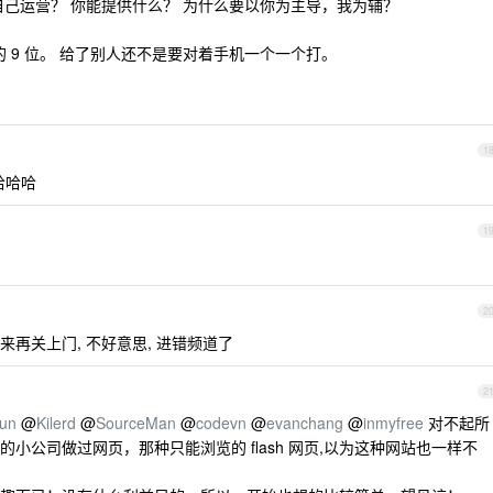
自己运营？ 你能提供什么？ 为什么要以你为主导，我为辅？
的 9 位。 给了别人还不是要对着手机一个一个打。
1
哈哈哈
1
2
再关上门, 不好意思, 进错频道了
2
un
@
Kilerd
@
SourceMan
@
codevn
@
evanchang
@
inmyfree
对不起所
小公司做过网页，那种只能浏览的 flash 网页,以为这种网站也一样不