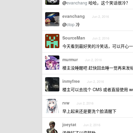
@
evanchang
哈哈，这个笑话很冷？
evanchang
Jun 2, 2016
@
ctop
冷
SourceMan
Jun 2, 2016
今天看到最好笑的冷笑话，可以开心一
murmur
Jun 2, 2016
楼主没睡醒吧 赶快回去睡一觉再来发
inmyfree
Jun 2, 2016
楼主可以去找个 CMS 或者直接使用 w
rvw
Jun 2, 2016
早上起来还是要洗个脸清醒下
joeytat
Jun 2, 2016
还做好了以资鼓励....