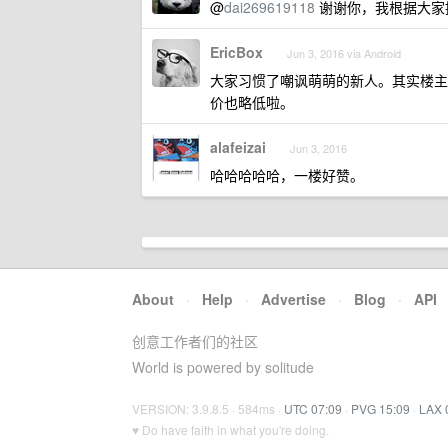
@
dai269619118
谢谢你，我根据大家
EricBox
Jun 3, 2016 via Android
大家习惯了嘲讽萌萌的新人。其实楼主只
价也略低啦。
alafeizai
Jun 3, 2016
哈哈哈哈哈，一楼好赞。
About
·
Help
·
Advertise
·
Blog
·
API
创意工作者们的社区
World is powered by solitude
VERSION: 3.9.8.5 · 584ms ·
UTC 07:09
·
PVG 15:09
·
LAX 
♥ Do have faith in what you're doing.