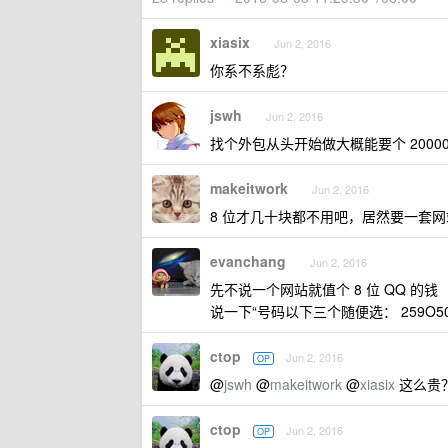
xiasix
Jun 2, 2016
你系不系彪？
jswh
Jun 2, 2016
找个外包从头开始做大概能要个 2000
makeitwork
Jun 2, 2016
8 位才几十块都不用吧，居然要一套
evanchang
Jun 2, 2016
先不说一个网站就值个 8 位 QQ 的钱
说一下“号码以下三个随便选： 259O5007
ctop
Jun 2, 2016
OP
@
jswh
@
makeitwork
@
xiasix
这么贵
ctop
Jun 2, 2016
OP