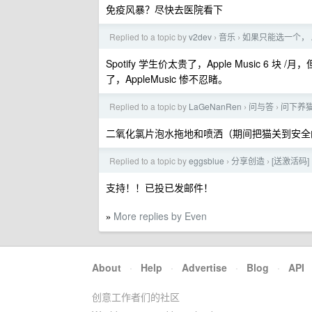
免疫风暴？尽快去医院看下
Replied to a topic by
v2dev
音乐
如果只能选一个， Appl
›
›
Spotify 学生价太贵了，Apple Music 6 块
了，AppleMusic 惨不忍睹。
Replied to a topic by
LaGeNanRen
问与答
问下养
›
›
二氧化氯片泡水拖地和喷洒（期间把猫关到安全
Replied to a topic by
eggsblue
分享创造
[送激活码]
›
›
支持！！已投已发邮件！
More replies by Even
»
About
·
Help
·
Advertise
·
Blog
·
API
创意工作者们的社区