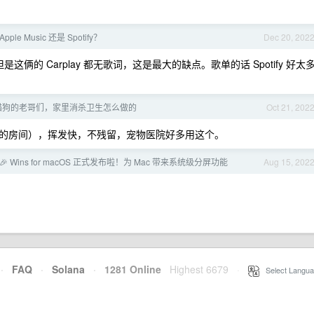
e Music 还是 Spotify？
Dec 20, 202
 /月，但是这俩的 Carplay 都无歌词，这是最大的缺点。歌单的话 Spotify 好太
猫狗的老哥们，家里消杀卫生怎么做的
Oct 21, 202
的房间），挥发快，不残留，宠物医院好多用这个。
 🎉 Wins for macOS 正式发布啦！为 Mac 带来系统级分屏功能
Aug 15, 202
·
FAQ
·
Solana
·
1281 Online
Highest 6679
·
Select Langua