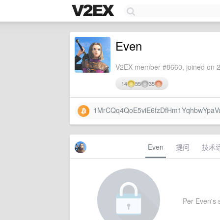
Even
V2EX member #8660, joined on 2
14
55
35
1MrCQq4QoE5viE6fzDfHm1YqhbwYpaV
Even
提问
技术
Per Even's s