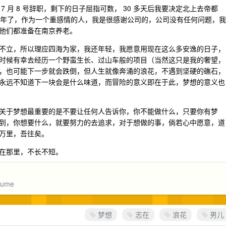
 月 8 号辞职，剩下的日子屈指可数， 30 多天后我要决定北上去帝都
京，整整一年了，作为一个重感情的人，我是很感谢公司的，公司没有任何问题，我
他们都准备在南京养老。
不立，所以理应四海为家，我还年轻，我愿意用现在这么多安逸的日子，
时候有幸去经历一个野蛮生长、过山车般的项目（当然这只是我的奢望，
，也可能下一步就会跌倒，但人生就像奔涌的浪花，不遇到坚硬的礁石，
永远不知道下一块会是什么味道，而冒险的意义即在于此，梦想的意义也
关于梦想最重要的是不要让任何人告诉你，你不能做什么，只要你有梦
到，你想要什么，就要努力的去追求，对于想做的事，倘若心中愿意，道
万里，吾往矣。
在那里，不长不短。
sume
梦想
志在
浪花
男儿