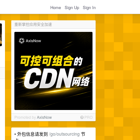
Home
Sign Up
Sign In
重新掌控应用安全加速
Promoted by
AxisNow
PRO
• 外包信息请发到
/go/outsourcing
节