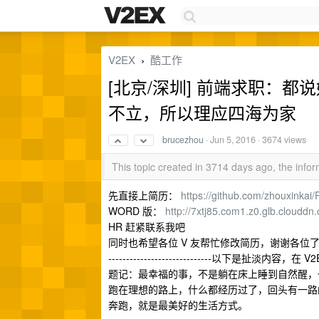
V2EX
酷工作
›
[北京/深圳] 前端求职：都
不立，所以理应四海为家
brucezhou
·
Jun 5, 2016
· 3674 views
This topic created in 3714 days ago, the inf
先直接上简历：
https://github.com/zhouxinka
WORD 版：
http://7xtj85.com1.z0.glb.cloudd
HR 赶紧联系我吧
同时也希望各位 V 友帮忙修改简历，谢谢各位
-----------------------------以下是扯淡内容
题记：最幸福的事，不是躺在床上睡到自然醒，
跑在理想的路上，什么都经历过了，回头有一路
奔跑，就是最美好的生活方式。