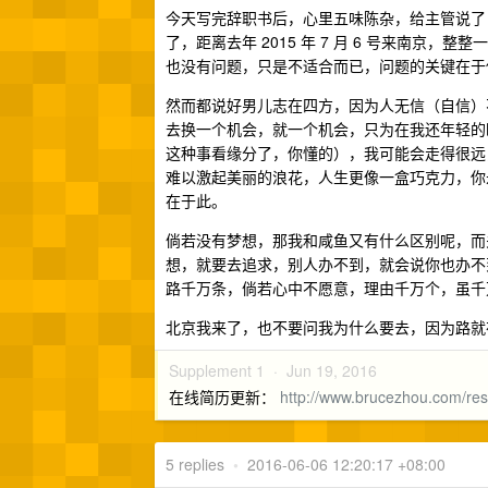
今天写完辞职书后，心里五味陈杂，给主管说了 7
了，距离去年 2015 年 7 月 6 号来南
也没有问题，只是不适合而已，问题的关键在于
然而都说好男儿志在四方，因为人无信（自信）
去换一个机会，就一个机会，只为在我还年轻的
这种事看缘分了，你懂的），我可能会走得很远
难以激起美丽的浪花，人生更像一盒巧克力，你
在于此。
倘若没有梦想，那我和咸鱼又有什么区别呢，而
想，就要去追求，别人办不到，就会说你也办不
路千万条，倘若心中不愿意，理由千万个，虽千
北京我来了，也不要问我为什么要去，因为路就
Supplement 1 ·
Jun 19, 2016
在线简历更新：
http://www.brucezhou.com/re
5 replies
•
2016-06-06 12:20:17 +08:00