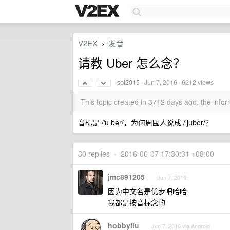
V2EX
发音
›
请教 Uber 怎么念？
spl2015
·
Jun 7, 2016
· 6212 views
This topic created in 3712 days ago, the inf
音标是 /ˈu bər/，为何周围人说成 /'juber/？
30 replies
•
2016-06-07 17:30:31 +08:00
jmc891205
Jun 7, 2016
因为中文名是优步吧哈哈
我都是按音标念的
hobbyliu
Jun 7, 2016 via Android