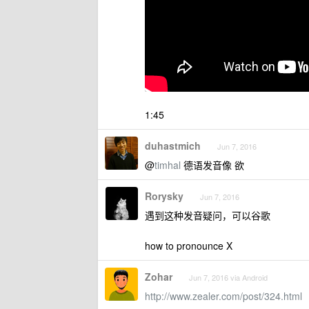
1:45
duhastmich
Jun 7, 2016
@
timhal
德语发音像 欲
Rorysky
Jun 7, 2016
遇到这种发音疑问，可以谷歌
how to pronounce X
Zohar
Jun 7, 2016 via Android
http://www.zealer.com/post/324.html