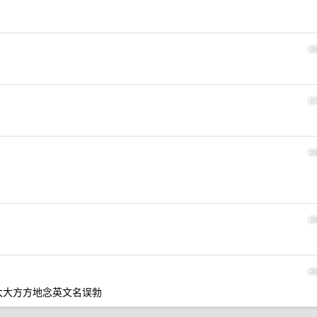
2
2
2
2
3
大大方方地念英文名误勃