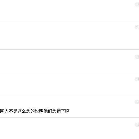
1
1
1
1
1
围人不是这么念的说明他们念错了啊
1