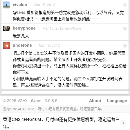
vivalon
Mar 15, 2012
7
@
Livid
看那篇报道的第一感觉就是急功近利、心浮气躁，又觉
得似曾相识⋯⋯想想淘宝上刷信用也是如此⋯⋯
berryphone
Mar 15, 2012 via iPhone
8
我是凡人
underone
Mar 15, 2012
9
呃...打个岔...其实这并不涉及很多国内的开发小团队，纯属代理
商或者运营商的问题。某个层面上开发者确实很无奈...
你费尽心思搞出一个，马上有人照样快速抄一个，框框推上榜给
你打下去
小团队毕竟面临人手不足的问题，两三个人都钉在开发时间表
里，再去找渠道做推广，没人没时间没钱...
© 2026 V2EX · 64ms · 3.9.8.5
About
·
Language
香港CN2,4H4G10M，月付69还有更多优惠机型，稳定运营三年。
香港CN2,4H4G10M，月付69还有更多优惠机型，稳定运营三
›
年。