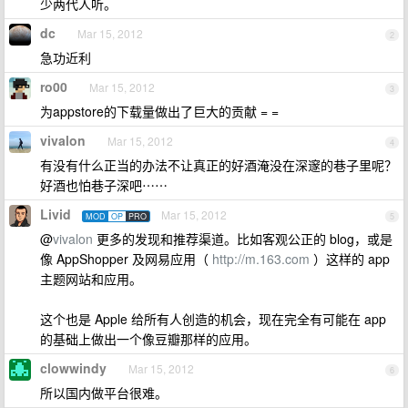
少两代人听。
dc
Mar 15, 2012
2
急功近利
ro00
Mar 15, 2012
3
为appstore的下载量做出了巨大的贡献 = =
vivalon
Mar 15, 2012
4
有没有什么正当的办法不让真正的好酒淹没在深邃的巷子里呢？
好酒也怕巷子深吧⋯⋯
Livid
Mar 15, 2012
MOD
OP
PRO
5
@
vivalon
更多的发现和推荐渠道。比如客观公正的 blog，或是
像 AppShopper 及网易应用（
http://m.163.com
）这样的 app
主题网站和应用。
这个也是 Apple 给所有人创造的机会，现在完全有可能在 app
的基础上做出一个像豆瓣那样的应用。
clowwindy
Mar 15, 2012
6
所以国内做平台很难。