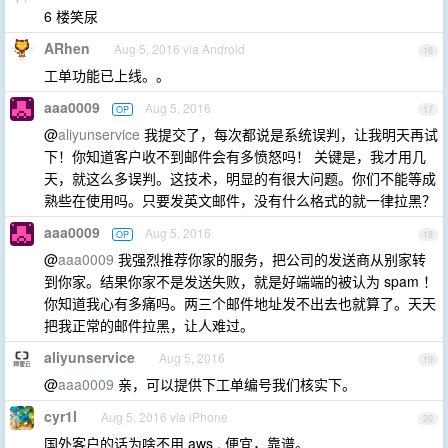
6 楼笑尿
ARhen
Aug 5, 2016 via Android
16
工单功能已上线。。
aaa0009
Aug 5, 2016
OP
17
@
aliyunservice
我提交了，每次都说是系统误判，让我明天再试
下！你知道客户收不到邮件会有多愤怒吗！ 关键是，我才用几
天，就这么多误判。这技术，明显的有很大问题。你们不能等成
熟些在使用吗。只要发英文邮件，没有什么格式的就一律拉黑？
aaa0009
Aug 5, 2016
OP
18
@
aaa0009
我强烈推荐你家的服务，把公司的发送商从别家转
到你家。结果你家不是发送失败，就是好端端的被认为 spam ！
你知道我心有多痛吗。两三个邮件地址发不出去也就算了。天天
把我正常的邮件拉黑，让人难过。
aliyunservice
Aug 5, 2016
19
@
aaa0009
亲，可以提供下工单编号我们核实下。
cyr1l
Aug 5, 2016 via iPhone
20
国外客户的话为啥不用 aws , 便宜，靠谱。