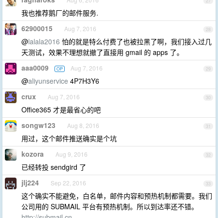
27
我也推荐鹅厂的邮件服务.
62900015
Aug 7, 2016
28
@
lalala2016
怕的就是特么付费了也被拉黑了啊，我们接入过几
天测试，效果不理想就撤了直接用 gmail 的 apps 了。
aaa0009
Aug 7, 2016
OP
29
@
aliyunservice
4P7H3Y6
crux
Aug 7, 2016
30
Office365 才是最省心的吧
songw123
Aug 8, 2016
31
用过，这个邮件推送确实是个坑
kozora
Aug 9, 2016
32
已经转投 sendgird 了
jlj224
Sep 22, 2016
33
这个确实不能避免，白名单，邮件内容和预热机制都需要。我们
公司用的 SUBMAIL 平台有预热机制。所以到达率还不错。
http://submail.cn