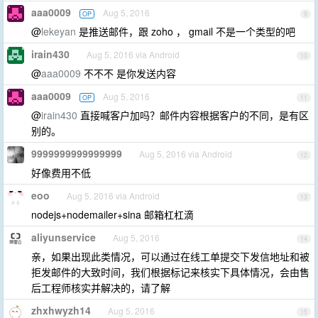
aaa0009
Aug 5, 2016
OP
9
@
lekeyan
是推送邮件，跟 zoho ， gmail 不是一个类型的吧
irain430
Aug 5, 2016 via Android
10
@
aaa0009
不不不 是你发送内容
aaa0009
Aug 5, 2016
OP
11
@
irain430
直接喊客户加吗？邮件内容根据客户的不同，是有区
别的。
9999999999999999
Aug 5, 2016 via Android
12
好像费用不低
eoo
Aug 5, 2016 via Android
13
nodejs+nodemailer+sina 邮箱杠杠滴
aliyunservice
Aug 5, 2016
14
亲，如果出现此类情况，可以通过在线工单提交下发信地址和被
拒发邮件的大致时间，我们根据标记来核实下具体情况，会由售
后工程师核实并解决的，请了解
zhxhwyzh14
Aug 5, 2016
15