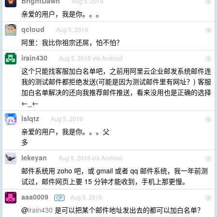
BrightDawn
Aug 5, 2016
3
亲爱的用户，我是你。。。
qcloud
Aug 5, 2016
4
阿里：我比你祖宗还屌，怕不怕？
irain430
Aug 5, 2016 via Android
5
这个只能找客服加白名单吧，之前用阿里云企业邮发系统邮件连
我的测试邮件都拒绝发送(可能是因为测试邮件里有网址？) 客服
加白名单解决的还向我推荐邮件推送，看来没用也是正确的选择
←_←
lslqtz
Aug 5, 2016
6
亲爱的用户，我是你。。。父
多
lekeyan
Aug 5, 2016 via Android
7
邮件系统用 zoho 吧，或 gmail 或者 qq 邮件系统，我一年前测
试过，邮件网页上要 15 分钟才能收到，手机上那更慢。
aaa0009
Aug 5, 2016
OP
8
@
irain430
是可以把某个邮件地址发出去的都可以加白名单？