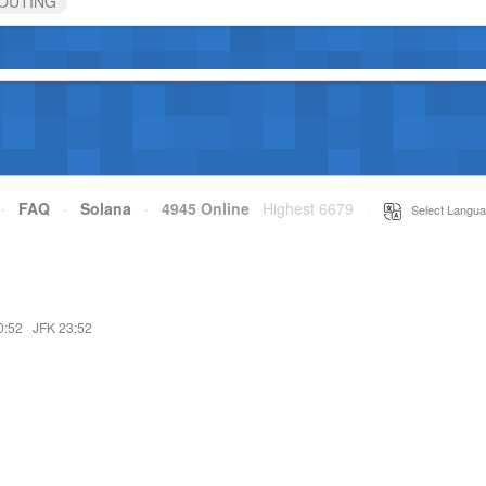
OUTING
·
FAQ
·
Solana
·
4945 Online
Highest 6679
·
Select Langua
0:52
·
JFK 23:52