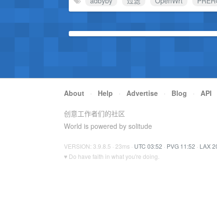
adbyby
过滤
OpenWrt
PRER
About
·
Help
·
Advertise
·
Blog
·
API
创意工作者们的社区
World is powered by solitude
VERSION: 3.9.8.5 · 23ms ·
UTC 03:52
·
PVG 11:52
·
LAX 2
♥ Do have faith in what you're doing.