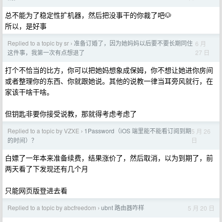
总不能为了稳定性扩机器，然后把没事干的你裁了吧🐶
所以，是好事
Replied to a topic by sr
准备订婚了，因为她妈妈以后要不要长期同住
6 月
›
27 日
这件事，我第一次有点想退了
打个不恰当的比方，你可以把她妈想象成保姆，你不想让她进你房间
或者整理你的东西、你就跟她说。其他的说教一律当耳旁风就行，在
家该干啥干啥。
但钥匙非要你接受说教，那就得考虑考虑了
Replied to a topic by VZXE
1Password（iOS 端里能不能看订阅到期
5 月 26
›
日
的时间）？
白嫖了一年本来准备续费，结果涨价了，然后取消，以为到期了，前
两天看了下发现还有几个月
只能网页版登进去看
Replied to a topic by abcfreedom
ubnt 路由器咋样
5 月 20 日
›