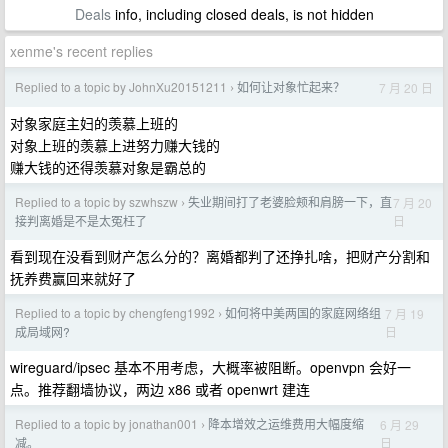
Deals
info, including closed deals, is not hidden
xenme's recent replies
Replied to a topic by JohnXu20151211
如何让对象忙起来？
7 月 20 日
›
对象家庭主妇的羡慕上班的
对象上班的羡慕上进努力赚大钱的
赚大钱的还得羡慕对象是霸总的
Replied to a topic by szwhszw
失业期间打了老婆脸颊和肩膀一下，直
7 月 20
›
日
接判离婚是不是太冤枉了
看到现在没看到财产怎么分的？离婚都判了还挣扎啥，把财产分割和
抚养费赢回来就好了
Replied to a topic by chengfeng1992
如何将中美两国的家庭网络组
7 月 19
›
日
成局域网?
wireguard/ipsec 基本不用考虑，大概率被阻断。openvpn 会好一
点。推荐翻墙协议，两边 x86 或者 openwrt 建连
Replied to a topic by jonathan001
降本增效之运维费用大幅度缩
6 月 29
›
日
减。