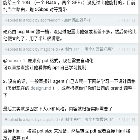
能给三个 10G （一个 RJ45 ，两个 SFP+）没见过比他能打的，目前
纯当主路由，跑 5Gbps 对等宽带
Replied to a topic by abcfreedom
ubnt 路由器咋样
5 月 20 日
›
硬路由 ucg fiber 独一档，没见过配置比他强或者差不多，然后价格比
他便宜的了，用了半年很满意。
Replied to a topic by magicfield
AI 制作 PPT，哪个方案最好用？
5 月 20 日
›
@
hanssx
1. 原来有 ppt 格式，现在需要自动化
可以直接直接让他看你的 ppt 自己学习复制
2. 没有的话，一般直接让 agent 自己去爬一下网站学习一下设计风格
（类似现在的
design.md
），或者根据你们你们公司的 brand 调整一
下
最后其实就是固定下大小和风格，内容就根据实际需要了
Replied to a topic by magicfield
AI 制作 PPT，哪个方案最好用？
5 月 19 日
›
直接 html ，按照 ppt size 来准备，然后转成 pdf 或者直接 html 播
放，放弃 ppt