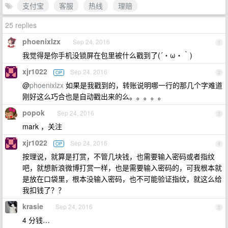
支付宝
客服
热线
理赔
25 replies
phoenixlzx
Sep 24, 2016
1
我觉得是你手机没锁屏在包里被什么戳到了(´・ω・｀)
xjr1022
Sep 24, 2016
OP
2
@
phoenixlzx
如果是我戳到的，转账说明哪一行的那几个字难道
刚好这么巧合也是自动戳出来的么。。。。。
popok
Sep 24, 2016
3
mark ，关注
xjr1022
Sep 24, 2016
OP
4
按理说，就算是打赏，不管几块钱，也需要输入密码或者指纹
吧，就想新浪微博打赏一样，也是需要输入密码的，可我根本就
是放在口袋里，根本没输入密码，也不可能验证指纹，就这么给
我扣钱了？？
krasie
Sep 24, 2016
5
4 分钱…