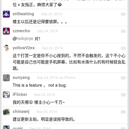
位 v 友指正，麻烦大家了😂
stillwaiting
Sep 24, 2016
15
楼主以后还是记得要锁屏。。。
czmecho
Sep 24, 2016
16
@
hellojinjie
对！
yellowV2ex
Sep 24, 2016
17
这个打赏一定是你不小心按到的，不然不会触发的，这个不小心
可能是自己也可能是手机屏幕，比如有水珠什么的有时候就会乱
跳。
sunyang
Sep 24, 2016 via iPhone
18
This is a feature ， not a bug.
iFlicker
Sep 24, 2016
19
我的天哪😲 楼主小心一千万~
chinawrj
Sep 24, 2016
20
建议更新主贴，明显是误按导致的。
uuair
Sep 24, 2016
21