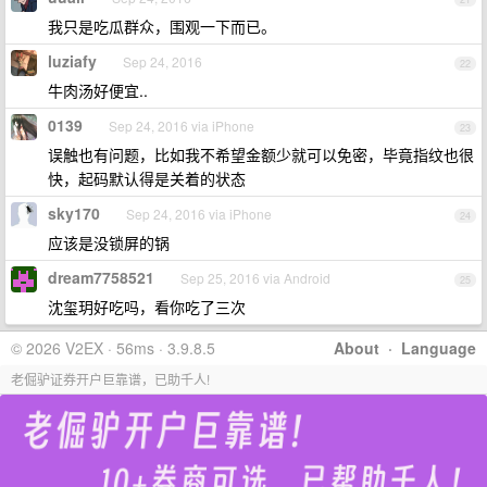
我只是吃瓜群众，围观一下而已。
luziafy
Sep 24, 2016
22
牛肉汤好便宜..
0139
Sep 24, 2016 via iPhone
23
误触也有问题，比如我不希望金额少就可以免密，毕竟指纹也很
快，起码默认得是关着的状态
sky170
Sep 24, 2016 via iPhone
24
应该是没锁屏的锅
dream7758521
Sep 25, 2016 via Android
25
沈玺玥好吃吗，看你吃了三次
© 2026 V2EX · 56ms · 3.9.8.5
About
·
Language
老倔驴证券开户巨靠谱，已助千人!