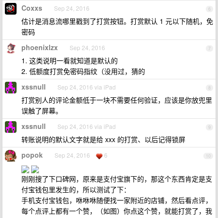
Coxxs
Sep 24, 2016
6
估计是消息流哪里戳到了打赏按钮。打赏默认 1 元以下随机，免
密码
phoenixlzx
Sep 24, 2016
7
1. 这类说明一看就知道是默认的
2. 低额度打赏免密码指纹（没用过，猜的
xssnull
Sep 24, 2016 via iPad
8
打赏别人的评论金额低于一块不需要任何验证，应该是你放兜里
误触了屏幕。
xssnull
Sep 24, 2016 via iPad
9
转账说明的默认文字就是给 xxx 的打赏、以后记得锁屏
popok
Sep 24, 2016
6
10
刚刚搜了下口碑网，原来是支付宝旗下的，那这个东西肯定是支
付宝钱包里发生的，所以测试了下：
手机支付宝钱包，咻咻咻随便找一家附近的店铺，然后看点评，
每个点评上都有一个赞，（如图）你点这个赞，就能打赏了，我