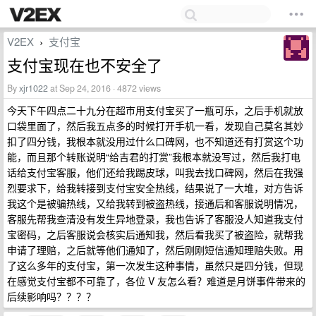
V2EX
支付宝
›
支付宝现在也不安全了
By
xjr1022
at Sep 24, 2016 · 4872 views
今天下午四点二十九分在超市用支付宝买了一瓶可乐，之后手机就放
口袋里面了，然后我五点多的时候打开手机一看，发现自己莫名其妙
扣了四分钱，我根本就没用过什么口碑网，也不知道还有打赏这个功
能，而且那个转账说明“给吉君的打赏”我根本就没写过，然后我打电
话给支付宝客服，他们还给我踢皮球，叫我去找口碑网，然后在我强
烈要求下，给我转接到支付宝安全热线，结果说了一大堆，对方告诉
我这个是被骗热线，又给我转到被盗热线，接通后和客服说明情况，
客服先帮我查清没有发生异地登录，我也告诉了客服没人知道我支付
宝密码，之后客服说会核实后通知我，然后看我买了被盗险，就帮我
申请了理赔，之后就等他们通知了，然后刚刚短信通知理赔失败。用
了这么多年的支付宝，第一次发生这种事情，虽然只是四分钱，但现
在感觉支付宝都不可靠了，各位 V 友怎么看？难道是月饼事件带来的
后续影响吗？？？？