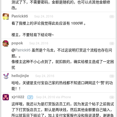
测试了下，不需要密码，金额是随机的，也可以点其他金额修
改。
Patrick95
Sep 24, 2016
11
看了我楼上的评论我觉得此处应该有 1000W 。
楼主，不要轻易下结论呀~
popok
Sep 24, 2016
12
@
Patrick95
虽然是个乌龙，不过这说明打赏这个流程也存在问
题。。
像楼主这种不小心点到了，就扣款的，确实给楼主造成了一定困
扰
hellojinjie
Sep 24, 2016
13
哈哈，关键是支付宝自己家的热线都不知道口碑网这个“赞”的功
能！！
xjr1022
Sep 24, 2016 via iPhone
OP
14
这样哦，我还以为是打赏饭店员工的，因为发这个帖子之前我试
了下打赏饭店员工，默认是两块钱，然后其他金额要自己输入，
所以就盲目下结论了，加上支付宝客服也没和我说清楚，谢谢各