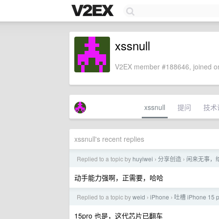
xssnull
V2EX member #188646, joined on
xssnull
提问
技术
xssnull's recent replies
Replied to a topic by
huyiwei
分享创造
闲来无事，
›
›
动手能力强啊，正需要，哈哈
Replied to a topic by
weid
iPhone
吐槽 iPhone 15 p
›
›
15pro 也是，这代芯片已翻车