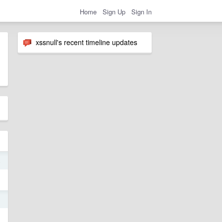
Home
Sign Up
Sign In
xssnull's recent timeline updates
4
3