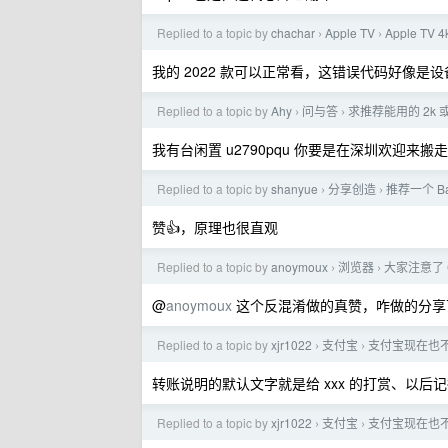
Replied to a topic by
chachar
Apple TV
Apple TV 
›
›
我的 2022 款可以正常看，这错误代码好像是设备问
Replied to a topic by
Ahy
问与答
求推荐能用的 2k 
›
›
我有台闲置 u2790pqu 你要是在深圳欢迎来搬走
Replied to a topic by
shanyue
分享创造
推荐一个 B
›
›
赞👍，原理也很直观
Replied to a topic by
anoymoux
浏览器
大家注意了 Ch
›
›
@
anoymoux
这个反混淆做的真赞，咋做的分享
Replied to a topic by
xjr1022
支付宝
支付宝现在也
›
›
转账说明的默认文字就是给 xxx 的打赏、以后
Replied to a topic by
xjr1022
支付宝
支付宝现在也
›
›