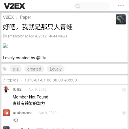
V2EX
Paper
›
好吧，我就是那只大青蛙
By
smallcolor
at Apr 9, 2012 · 4844 views
Lovely created by @
tiiia
tiiia
created
Lovely
7 replies
•
1970-01-01 08:00:00 +08:00
run2
Apr 9, 2012
1
Member Not Found
青蛙有螃蟹的潜力
underone
Apr 9, 2012
2
呱！