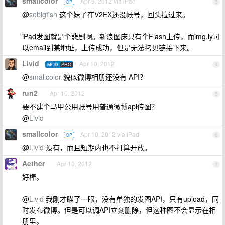
smallcolor
Apr 9, 2012 via iPad
OP
3
@
sobigfish
这个妹子在V2EX还没帐号，回头拉过来。
iPad发图就是个悲剧啊。新浪图床只有个Flash上传，而img.ly可
以email到某地址，上传成功，但是无法拷贝链接下来。
Livid
Apr 10, 2012
MOD
PRO
4
@
smallcolor
貌似微博相册还没有 API？
run2
Apr 10, 2012
5
要不建个马甲公用账号用普通微博api传图？
@
Livid
smallcolor
Apr 10, 2012 via iPad
OP
6
@
Livid
没有，而且短期内也不打算开放。
Aether
Apr 10, 2012
7
好棒。
@
Livid
我刚才瞄了一眼，没有单独的发图API，只有upload，同
时发布微博。但是可以调API立刻删除，但这种图不会显示在相
册里。